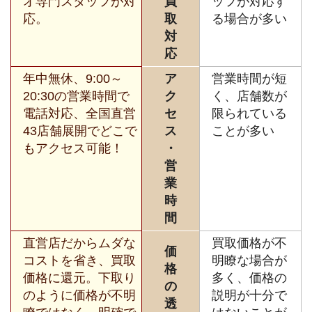
オ専門スタッフが対
買
ッフが対応す
応。
取
る場合が多い
対
応
年中無休、9:00～
ア
営業時間が短
20:30の営業時間で
ク
く、店舗数が
電話対応、全国直営
セ
限られている
43店舗展開でどこで
ス
ことが多い
もアクセス可能！
・
営
業
時
間
直営店だからムダな
買取価格が不
価
コストを省き、買取
明瞭な場合が
格
価格に還元。下取り
多く、価格の
の
のように価格が不明
説明が十分で
透