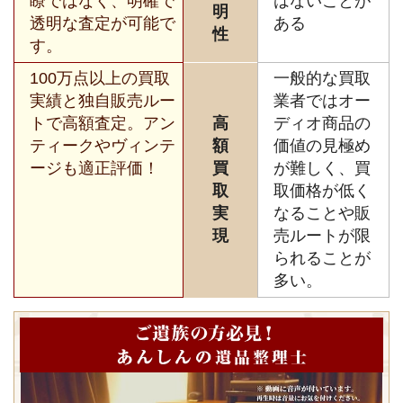
瞭ではなく、明確で
はないことが
明
透明な査定が可能で
ある
性
す。
100万点以上の買取
一般的な買取
実績と独自販売ルー
業者ではオー
トで高額査定。アン
高
ディオ商品の
ティークやヴィンテ
額
価値の見極め
ージも適正評価！
買
が難しく、買
取
取価格が低く
実
なることや販
現
売ルートが限
られることが
多い。