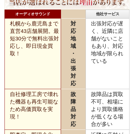
オーディオサウンド
他社サービス
札幌から鹿児島まで
対
出張対応が遅
直営43店舗展開。最
応
く、近隣に店
短30分で無料出張対
地
舗がないこと
応し、即日現金買
域
もあり、対応
取！
・
地域が限られ
出
ている
張
対
応
自社修理工房で壊れ
故
故障品は買取
た機器も再生可能な
障
不可、相場に
ため高価買取を実
品
より買取価格
現！
対
が低くなる場
応
合が多い