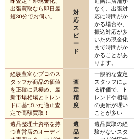
即査定・即現金化、
近隣に店舗が
出張買取なら即日最
なく、出張対
対
短30分でお伺い。
応に時間がか
応
かる場合や、
ス
振込対応が多
ピ
いため現金化
ー
まで時間がか
ド
かることがあ
ります。
経験豊富なプロのス
一般的な査定
タッフが商品の価値
査
スタッフによ
を正確に見極め、最
定
る評価で、ト
新市場相場とトレン
精
レンドや相場
ドに基づいた適正査
度
の更新が遅い
定で高額買取！
ことが多い
遺品整理士資格を持
遺
遺品買取の経
つ直営店のオーディ
品
験がないスタ