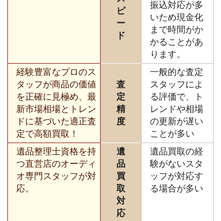
振込対応が多
ピ
いため現金化
ー
まで時間がか
ド
かることがあ
ります。
経験豊富なプロのス
一般的な査定
タッフが商品の価値
査
スタッフによ
を正確に見極め、最
定
る評価で、ト
新市場相場とトレン
精
レンドや相場
ドに基づいた適正査
度
の更新が遅い
定で高額買取！
ことが多い
遺品整理士資格を持
遺
遺品買取の経
つ直営店のオーディ
品
験がないスタ
オ専門スタッフが対
買
ッフが対応す
応。
取
る場合が多い
対
応