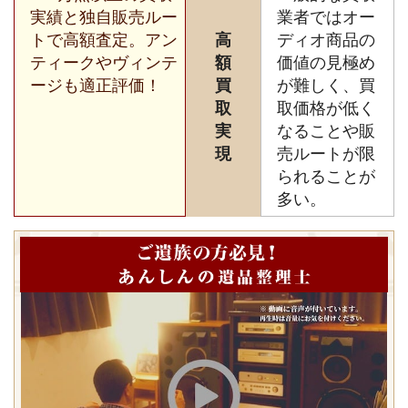
実績と独自販売ルー
業者ではオー
トで高額査定。アン
高
ディオ商品の
ティークやヴィンテ
額
価値の見極め
ージも適正評価！
買
が難しく、買
取
取価格が低く
実
なることや販
現
売ルートが限
られることが
多い。