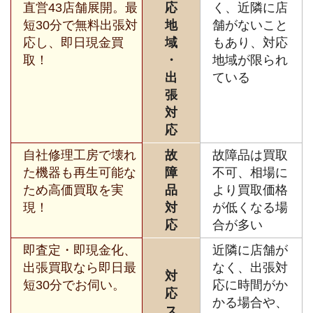
直営43店舗展開。最
応
く、近隣に店
短30分で無料出張対
地
舗がないこと
応し、即日現金買
域
もあり、対応
取！
・
地域が限られ
出
ている
張
対
応
自社修理工房で壊れ
故
故障品は買取
た機器も再生可能な
障
不可、相場に
ため高価買取を実
品
より買取価格
現！
対
が低くなる場
応
合が多い
即査定・即現金化、
近隣に店舗が
出張買取なら即日最
なく、出張対
対
短30分でお伺い。
応に時間がか
応
かる場合や、
ス