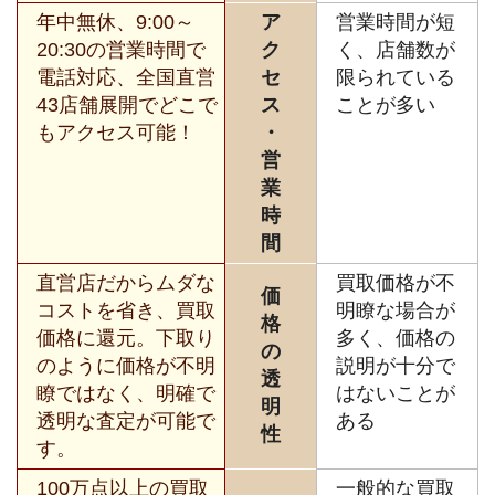
年中無休、9:00～
ア
営業時間が短
20:30の営業時間で
ク
く、店舗数が
電話対応、全国直営
セ
限られている
43店舗展開でどこで
ス
ことが多い
もアクセス可能！
・
営
業
時
間
直営店だからムダな
買取価格が不
価
コストを省き、買取
明瞭な場合が
格
価格に還元。下取り
多く、価格の
の
のように価格が不明
説明が十分で
透
瞭ではなく、明確で
はないことが
明
透明な査定が可能で
ある
性
す。
100万点以上の買取
一般的な買取