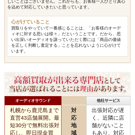
しいことはございません。これからも、お客様一人ひとり真心
を込めて対応していきたいと思っています。
心がけていること
買取りをやっていて一番感じることは、「お客様のオーデ
ィオに対する思いは様々」だということです。だから、思
い出深いオーディオを譲っていただく際には「商品の価値
を正しく判断し査定する」ことを忘れないように心がけて
います。
オーディオサウンド
他社サービス
札幌から鹿児島まで
対
出張対応が遅
直営43店舗展開。最
応
く、近隣に店
短30分で無料出張対
地
舗がないこと
応し、即日現金買
域
もあり、対応