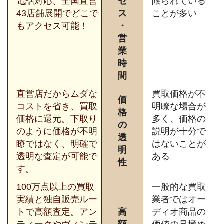
電話対応、全国直営
セ
限られている
43店舗展開でどこで
ス
ことが多い
もアクセス可能！
・
営
業
時
間
直営店だからムダな
買取価格が不
価
コストを省き、買取
明瞭な場合が
格
価格に還元。下取り
多く、価格の
の
のように価格が不明
説明が十分で
透
瞭ではなく、明確で
はないことが
明
透明な査定が可能で
ある
性
す。
100万点以上の買取
一般的な買取
実績と独自販売ルー
業者ではオー
トで高額査定。アン
高
ディオ商品の