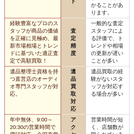
ド
かることがあ
ります。
経験豊富なプロのス
一般的な査定
タッフが商品の価値
査
スタッフによ
を正確に見極め、最
定
る評価で、ト
新市場相場とトレン
精
レンドや相場
ドに基づいた適正査
度
の更新が遅い
定で高額買取！
ことが多い
遺品整理士資格を持
遺
遺品買取の経
つ直営店のオーディ
品
験がないスタ
オ専門スタッフが対
買
ッフが対応す
応。
取
る場合が多い
対
応
年中無休、9:00～
ア
営業時間が短
20:30の営業時間で
ク
く、店舗数が