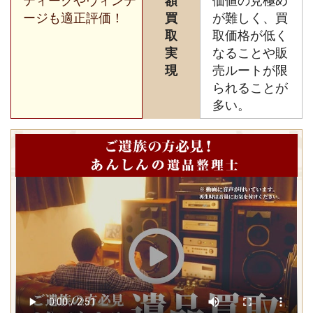
ティークやヴィンテ
額
価値の見極め
ージも適正評価！
買
が難しく、買
取
取価格が低く
実
なることや販
現
売ルートが限
られることが
多い。