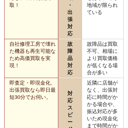
取！
・
地域が限られ
出
ている
張
対
応
自社修理工房で壊れ
故
故障品は買取
た機器も再生可能な
障
不可、相場に
ため高価買取を実
品
より買取価格
現！
対
が低くなる場
応
合が多い
即査定・即現金化、
近隣に店舗が
出張買取なら即日最
なく、出張対
対
短30分でお伺い。
応に時間がか
応
かる場合や、
ス
振込対応が多
ピ
いため現金化
ー
まで時間がか