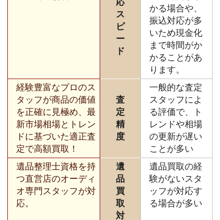
応
かる場合や、
ス
振込対応が多
ピ
いため現金化
ー
まで時間がか
ド
かることがあ
ります。
経験豊富なプロのス
一般的な査定
タッフが商品の価値
査
スタッフによ
を正確に見極め、最
定
る評価で、ト
新市場相場とトレン
精
レンドや相場
ドに基づいた適正査
度
の更新が遅い
定で高額買取！
ことが多い
遺品整理士資格を持
遺
遺品買取の経
つ直営店のオーディ
品
験がないスタ
オ専門スタッフが対
買
ッフが対応す
応。
取
る場合が多い
対