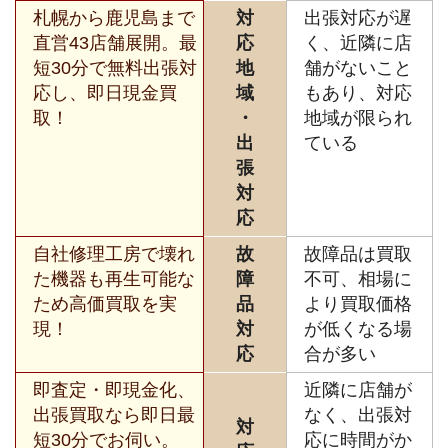
札幌から鹿児島まで
対
出張対応が遅
直営43店舗展開。最
応
く、近隣に店
短30分で無料出張対
地
舗がないこと
応し、即日現金買
域
もあり、対応
取！
・
地域が限られ
出
ている
張
対
応
自社修理工房で壊れ
故
故障品は買取
た機器も再生可能な
障
不可、相場に
ため高価買取を実
品
より買取価格
現！
対
が低くなる場
応
合が多い
即査定・即現金化、
近隣に店舗が
出張買取なら即日最
なく、出張対
対
短30分でお伺い。
応に時間がか