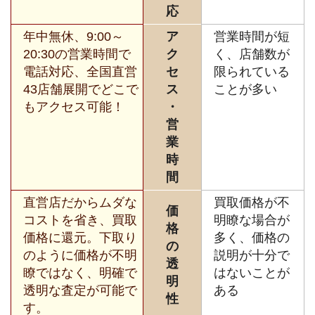
応
年中無休、9:00～
ア
営業時間が短
20:30の営業時間で
ク
く、店舗数が
電話対応、全国直営
セ
限られている
43店舗展開でどこで
ス
ことが多い
もアクセス可能！
・
営
業
時
間
直営店だからムダな
買取価格が不
価
コストを省き、買取
明瞭な場合が
格
価格に還元。下取り
多く、価格の
の
のように価格が不明
説明が十分で
透
瞭ではなく、明確で
はないことが
明
透明な査定が可能で
ある
性
す。