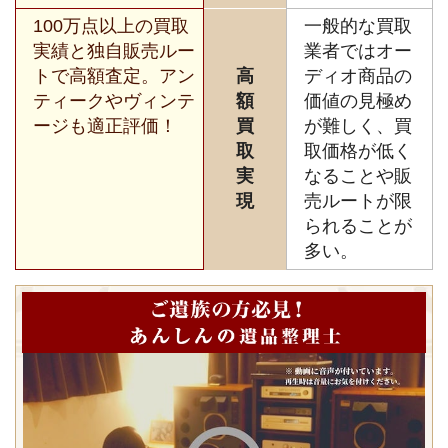
100万点以上の買取
一般的な買取
実績と独自販売ルー
業者ではオー
トで高額査定。アン
高
ディオ商品の
ティークやヴィンテ
額
価値の見極め
ージも適正評価！
買
が難しく、買
取
取価格が低く
実
なることや販
現
売ルートが限
られることが
多い。