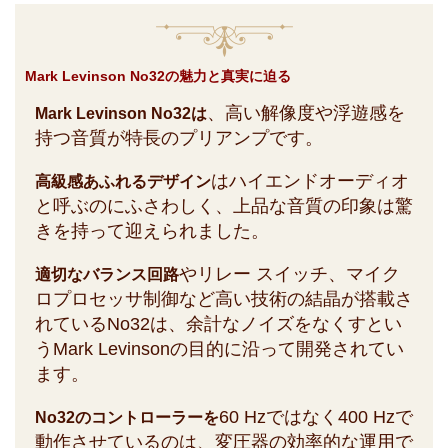
Mark Levinson No32の魅力と真実に迫る
、高い解像度や浮遊感を
Mark Levinson No32は
持つ音質が特長のプリアンプです。
はハイエンドオーディオ
高級感あふれるデザイン
と呼ぶのにふさわしく、上品な音質の印象は驚
きを持って迎えられました。
やリレー スイッチ、マイク
適切なバランス回路
ロプロセッサ制御など高い技術の結晶が搭載さ
れているNo32は、余計なノイズをなくすとい
うMark Levinsonの目的に沿って開発されてい
ます。
60 Hzではなく400 Hzで
No32のコントローラーを
動作させているのは、変圧器の効率的な運用で