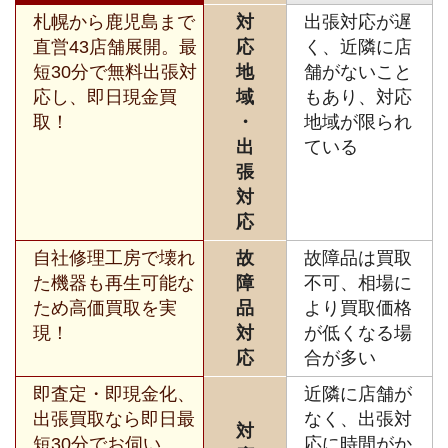
札幌から鹿児島まで
対
出張対応が遅
直営43店舗展開。最
応
く、近隣に店
短30分で無料出張対
地
舗がないこと
応し、即日現金買
域
もあり、対応
取！
・
地域が限られ
出
ている
張
対
応
自社修理工房で壊れ
故
故障品は買取
た機器も再生可能な
障
不可、相場に
ため高価買取を実
品
より買取価格
現！
対
が低くなる場
応
合が多い
即査定・即現金化、
近隣に店舗が
出張買取なら即日最
なく、出張対
対
短30分でお伺い。
応に時間がか