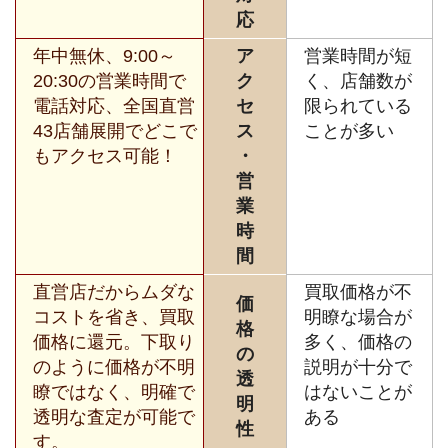
応
年中無休、9:00～
ア
営業時間が短
20:30の営業時間で
ク
く、店舗数が
電話対応、全国直営
セ
限られている
43店舗展開でどこで
ス
ことが多い
もアクセス可能！
・
営
業
時
間
直営店だからムダな
買取価格が不
価
コストを省き、買取
明瞭な場合が
格
価格に還元。下取り
多く、価格の
の
のように価格が不明
説明が十分で
透
瞭ではなく、明確で
はないことが
明
透明な査定が可能で
ある
性
す。