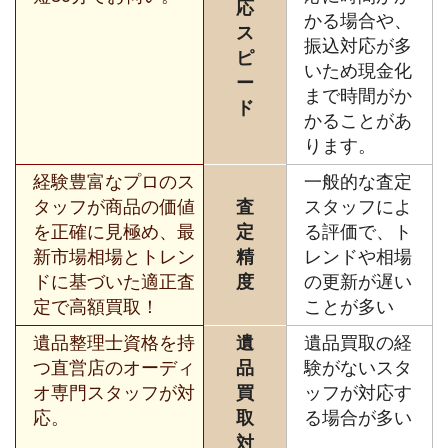
応
かる場合や、
ス
振込対応が多
ピ
いため現金化
ー
まで時間がか
ド
かることがあ
ります。
経験豊富なプロのス
一般的な査定
タッフが商品の価値
査
スタッフによ
を正確に見極め、最
定
る評価で、ト
新市場相場とトレン
精
レンドや相場
ドに基づいた適正査
度
の更新が遅い
定で高額買取！
ことが多い
遺品整理士資格を持
遺
遺品買取の経
つ直営店のオーディ
品
験がないスタ
オ専門スタッフが対
買
ッフが対応す
応。
取
る場合が多い
対