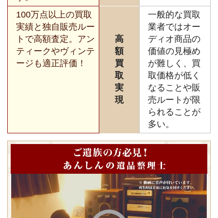
100万点以上の買取
一般的な買取
実績と独自販売ルー
業者ではオー
トで高額査定。アン
高
ディオ商品の
ティークやヴィンテ
額
価値の見極め
ージも適正評価！
買
が難しく、買
取
取価格が低く
実
なることや販
現
売ルートが限
られることが
多い。