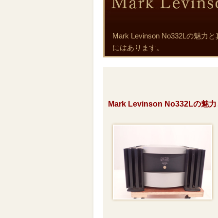
Mark Levinson No3
にはあります。
Mark Levinson No332L