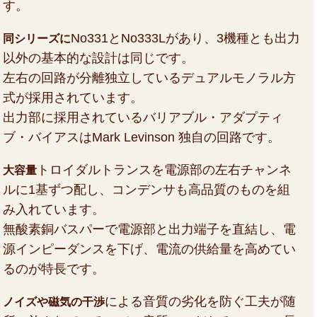
す。
No331とNo333Lがあり、3機種とも出力
同シリーズに
以外の基本的な設計は同じです。
左右の回路が分離独立しているデュアルモノラル方
式が採用されています。
出力部に採用されているバリアブル・アダプティ
ブ・バイアスはMark Levinson 独自の回路です。
トロイダルトランスを電源部の左右チャンネ
大容量
ルに1基ずつ配し、コンデンサも高品質のものを組
み入れています。
無酸素銅バスパーで電源部と出力端子を直結し、電
源インピーダンスを下げ、電流の供給量を高めてい
るのが特長です。
による音質の劣化を防ぐ工夫が随
ノイズや磁気の干渉