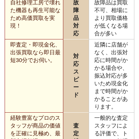
自社修理工房で壊れ
故
故障品は買取
た機器も再生可能な
障
不可、相場に
ため高価買取を実
品
より買取価格
現！
対
が低くなる場
応
合が多い
即査定・即現金化、
近隣に店舗が
出張買取なら即日最
なく、出張対
対
短30分でお伺い。
応に時間がか
応
かる場合や、
ス
振込対応が多
ピ
いため現金化
ー
まで時間がか
ド
かることがあ
ります。
経験豊富なプロのス
一般的な査定
タッフが商品の価値
査
スタッフによ
を正確に見極め、最
定
る評価で、ト