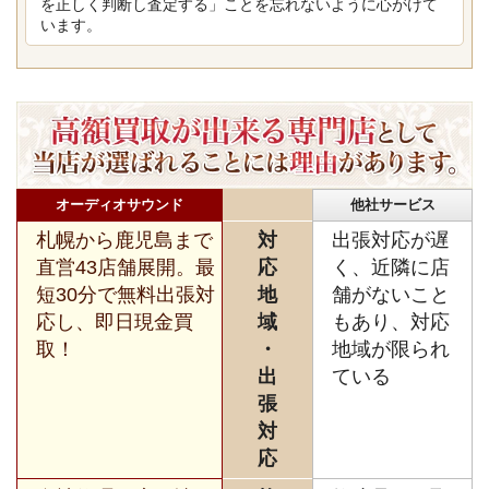
を正しく判断し査定する」ことを忘れないように心がけて
います。
オーディオサウンド
他社サービス
札幌から鹿児島まで
対
出張対応が遅
直営43店舗展開。最
応
く、近隣に店
短30分で無料出張対
地
舗がないこと
応し、即日現金買
域
もあり、対応
取！
・
地域が限られ
出
ている
張
対
応