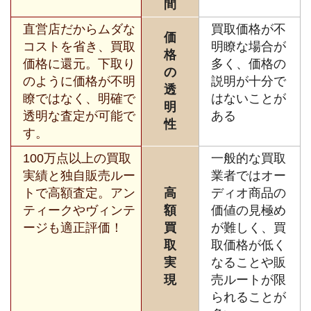
間
直営店だからムダな
買取価格が不
価
コストを省き、買取
明瞭な場合が
格
価格に還元。下取り
多く、価格の
の
のように価格が不明
説明が十分で
透
瞭ではなく、明確で
はないことが
明
透明な査定が可能で
ある
性
す。
100万点以上の買取
一般的な買取
実績と独自販売ルー
業者ではオー
トで高額査定。アン
高
ディオ商品の
ティークやヴィンテ
額
価値の見極め
ージも適正評価！
買
が難しく、買
取
取価格が低く
実
なることや販
現
売ルートが限
られることが