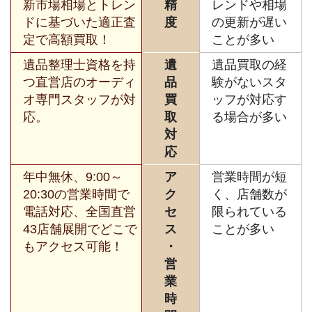
新市場相場とトレン
精
レンドや相場
ドに基づいた適正査
度
の更新が遅い
定で高額買取！
ことが多い
遺品整理士資格を持
遺
遺品買取の経
つ直営店のオーディ
品
験がないスタ
オ専門スタッフが対
買
ッフが対応す
応。
取
る場合が多い
対
応
年中無休、9:00～
ア
営業時間が短
20:30の営業時間で
ク
く、店舗数が
電話対応、全国直営
セ
限られている
43店舗展開でどこで
ス
ことが多い
もアクセス可能！
・
営
業
時