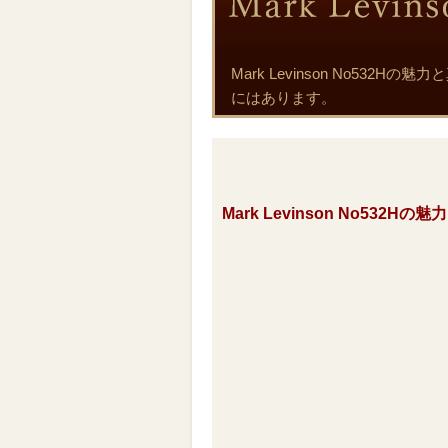
Mark Levinson No5
にはあります。
Mark Levinson No532H