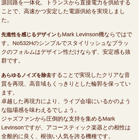
源回路を一体化、トランスから直接電力を供給する
ことで、高速かつ安定した電源供給を実現しまし
た。
もMark Levinson機ならではで
先進性を感じるデザイン
す。No532Hのシンプルでスタイリッシュなブラッ
クのフォルムはデザイン性だけならず、安定感も抜
群です。
することで実現したクリアな音
あらゆるノイズを除去
質を再現、高音域もくっきりとした輪郭を保ってい
ます。
卓越した再現力により、ライブ会場にいるかのよう
な臨場感を味わえるでしょう。
ジャズファンから圧倒的な支持を集めるMark
Levinsonですが、アコースティック楽器との相性は
全般的に良く、根強い人気を誇る機種です。