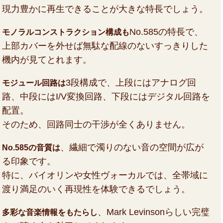
現力豊かに再生できることが大きな特長でしょう。
No.585の特長で、
モノラルコンストラクション構成も
上部カバーを外せば無駄な配線のないすっきりした
機内が見てとれます。
3段構成で、上段にはアナログ回
モジュール回路は
路、中段にはI/V変換回路、下段にはデジタル回路を
配置。
そのため、回路同士の干渉が全くありません。
、繊細で濁りのない音の空間が広が
No.585の音質は
る印象です。
特に、バイオリンや女性ヴォーカルでは、全帯域に
渡り満足のいく再現性を体験できるでしょう。
、Mark Levinsonらしい完璧
多彩な音楽情報をもたらし