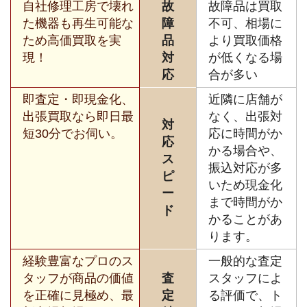
自社修理工房で壊れ
故
故障品は買取
た機器も再生可能な
障
不可、相場に
ため高価買取を実
品
より買取価格
現！
対
が低くなる場
応
合が多い
即査定・即現金化、
近隣に店舗が
出張買取なら即日最
なく、出張対
対
短30分でお伺い。
応に時間がか
応
かる場合や、
ス
振込対応が多
ピ
いため現金化
ー
まで時間がか
ド
かることがあ
ります。
経験豊富なプロのス
一般的な査定
タッフが商品の価値
査
スタッフによ
を正確に見極め、最
定
る評価で、ト