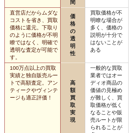
間
直営店だからムダな
買取価格が不
価
コストを省き、買取
明瞭な場合が
格
価格に還元。下取り
多く、価格の
の
のように価格が不明
説明が十分で
透
瞭ではなく、明確で
はないことが
明
透明な査定が可能で
ある
性
す。
100万点以上の買取
一般的な買取
実績と独自販売ルー
業者ではオー
トで高額査定。アン
高
ディオ商品の
ティークやヴィンテ
額
価値の見極め
ージも適正評価！
買
が難しく、買
取
取価格が低く
実
なることや販
現
売ルートが限
られることが