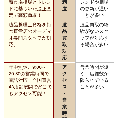
新市場相場とトレン
精
レンドや相場
ドに基づいた適正査
度
の更新が遅い
定で高額買取！
ことが多い
遺品整理士資格を持
遺
遺品買取の経
つ直営店のオーディ
品
験がないスタ
オ専門スタッフが対
買
ッフが対応す
応。
取
る場合が多い
対
応
年中無休、9:00～
ア
営業時間が短
20:30の営業時間で
ク
く、店舗数が
電話対応、全国直営
セ
限られている
43店舗展開でどこで
ス
ことが多い
もアクセス可能！
・
営
業
時