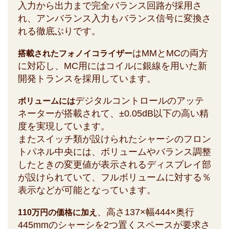
入力から出力まで完全バランス回路が採用さ
れ、アンバランス入力もバランス信号に変換さ
れる徹底ぶりです。
はMMとMCの両方
搭載されたフォノイコライザー
に対応し、MC用にはコイルに銀線を用いた新
開発トランスを採用しています。
デジタルコントロールのアッテ
ボリュームには
ネーターが搭載されて、±0.05dB以下の高い精
度を実現しています。
またスイッチ類が設けられたシャーシのフロン
トパネル中央には、ボリュームやバランス調整
したときの変更値が表示されるディスプレイ部
が設けられていて、フルボリュームに対する％
表示などが可能となっています。
、高さ137×幅444×奥行
110万円の価格に加え
445mmのシャーシを2つ置くスペースが要求さ