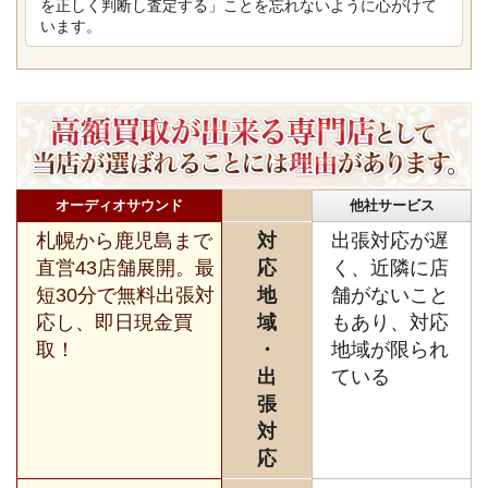
を正しく判断し査定する」ことを忘れないように心がけて
います。
オーディオサウンド
他社サービス
札幌から鹿児島まで
対
出張対応が遅
直営43店舗展開。最
応
く、近隣に店
短30分で無料出張対
地
舗がないこと
応し、即日現金買
域
もあり、対応
取！
・
地域が限られ
出
ている
張
対
応