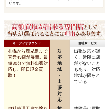
います。
オーディオサウンド
他社サービス
札幌から鹿児島まで
対
出張対応が遅
直営43店舗展開。最
応
く、近隣に店
短30分で無料出張対
地
舗がないこと
応し、即日現金買
域
もあり、対応
取！
・
地域が限られ
出
ている
張
対
応
自社修理工房で壊れ
故
故障品は買取