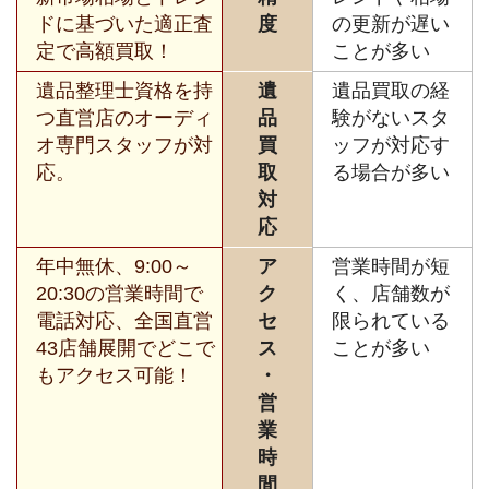
ドに基づいた適正査
度
の更新が遅い
定で高額買取！
ことが多い
遺品整理士資格を持
遺
遺品買取の経
つ直営店のオーディ
品
験がないスタ
オ専門スタッフが対
買
ッフが対応す
応。
取
る場合が多い
対
応
年中無休、9:00～
ア
営業時間が短
20:30の営業時間で
ク
く、店舗数が
電話対応、全国直営
セ
限られている
43店舗展開でどこで
ス
ことが多い
もアクセス可能！
・
営
業
時
間