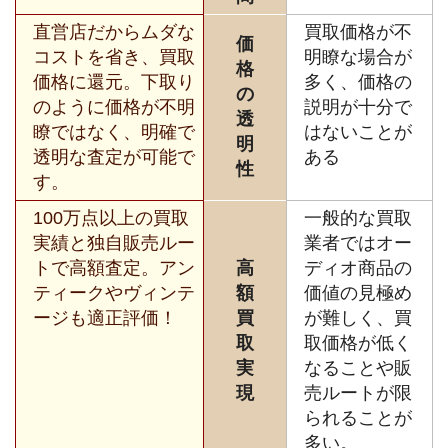
直営店だからムダな
買取価格が不
価
コストを省き、買取
明瞭な場合が
格
価格に還元。下取り
多く、価格の
の
のように価格が不明
説明が十分で
透
瞭ではなく、明確で
はないことが
明
透明な査定が可能で
ある
性
す。
100万点以上の買取
一般的な買取
実績と独自販売ルー
業者ではオー
トで高額査定。アン
高
ディオ商品の
ティークやヴィンテ
額
価値の見極め
ージも適正評価！
買
が難しく、買
取
取価格が低く
実
なることや販
現
売ルートが限
られることが
多い。