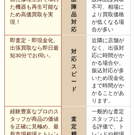
た機器も再生可能な
障
不可、相場に
ため高価買取を実
品
より買取価格
現！
対
が低くなる場
応
合が多い
即査定・即現金化、
近隣に店舗が
出張買取なら即日最
なく、出張対
対
短30分でお伺い。
応に時間がか
応
かる場合や、
ス
振込対応が多
ピ
いため現金化
ー
まで時間がか
ド
かることがあ
ります。
経験豊富なプロのス
一般的な査定
タッフが商品の価値
査
スタッフによ
を正確に見極め、最
定
る評価で、ト
新市場相場とトレン
精
レンドや相場