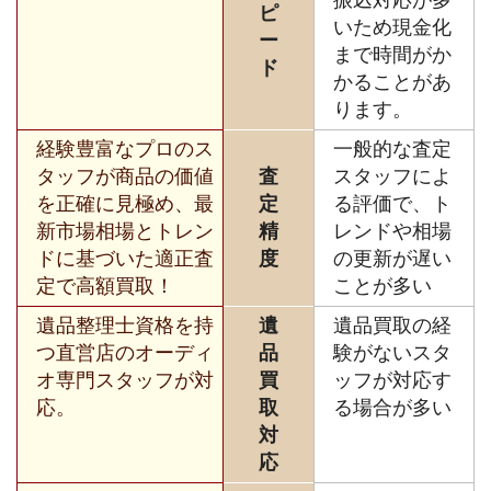
振込対応が多
ピ
いため現金化
ー
まで時間がか
ド
かることがあ
ります。
経験豊富なプロのス
一般的な査定
タッフが商品の価値
査
スタッフによ
を正確に見極め、最
定
る評価で、ト
新市場相場とトレン
精
レンドや相場
ドに基づいた適正査
度
の更新が遅い
定で高額買取！
ことが多い
遺品整理士資格を持
遺
遺品買取の経
つ直営店のオーディ
品
験がないスタ
オ専門スタッフが対
買
ッフが対応す
応。
取
る場合が多い
対
応