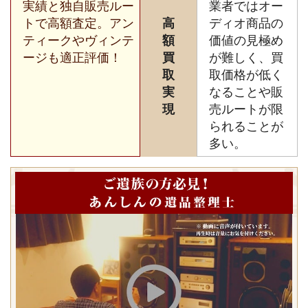
実績と独自販売ルー
業者ではオー
トで高額査定。アン
高
ディオ商品の
ティークやヴィンテ
額
価値の見極め
ージも適正評価！
買
が難しく、買
取
取価格が低く
実
なることや販
現
売ルートが限
られることが
多い。