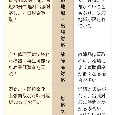
直営43店舗展開。最
応
く、近隣に店
短30分で無料出張対
地
舗がないこと
応し、即日現金買
域
もあり、対応
取！
・
地域が限られ
出
ている
張
対
応
自社修理工房で壊れ
故
故障品は買取
た機器も再生可能な
障
不可、相場に
ため高価買取を実
品
より買取価格
現！
対
が低くなる場
応
合が多い
即査定・即現金化、
近隣に店舗が
出張買取なら即日最
なく、出張対
対
短30分でお伺い。
応に時間がか
応
かる場合や、
ス