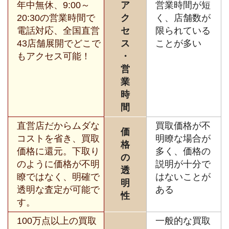
年中無休、9:00～
ア
営業時間が短
20:30の営業時間で
ク
く、店舗数が
電話対応、全国直営
セ
限られている
43店舗展開でどこで
ス
ことが多い
もアクセス可能！
・
営
業
時
間
直営店だからムダな
買取価格が不
価
コストを省き、買取
明瞭な場合が
格
価格に還元。下取り
多く、価格の
の
のように価格が不明
説明が十分で
透
瞭ではなく、明確で
はないことが
明
透明な査定が可能で
ある
性
す。
100万点以上の買取
一般的な買取