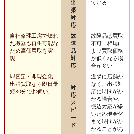
出
ている
張
対
応
自社修理工房で壊れ
故
故障品は買取
た機器も再生可能な
障
不可、相場に
ため高価買取を実
品
より買取価格
現！
対
が低くなる場
応
合が多い
即査定・即現金化、
近隣に店舗が
出張買取なら即日最
なく、出張対
対
短30分でお伺い。
応に時間がか
応
かる場合や、
ス
振込対応が多
ピ
いため現金化
ー
まで時間がか
ド
かることがあ