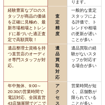
ります。
経験豊富なプロのス
一般的な査定
タッフが商品の価値
査
スタッフによ
を正確に見極め、最
定
る評価で、ト
新市場相場とトレン
精
レンドや相場
ドに基づいた適正査
度
の更新が遅い
定で高額買取！
ことが多い
遺品整理士資格を持
遺
遺品買取の経
つ直営店のオーディ
品
験がないスタ
オ専門スタッフが対
買
ッフが対応す
応。
取
る場合が多い
対
応
年中無休、9:00～
ア
営業時間が短
20:30の営業時間で
ク
く、店舗数が
電話対応、全国直営
セ
限られている
43店舗展開でどこで
ス
ことが多い