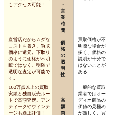
もアクセス可能！
・
営
業
時
間
直営店だからムダな
買取価格が不
価
コストを省き、買取
明瞭な場合が
格
価格に還元。下取り
多く、価格の
の
のように価格が不明
説明が十分で
透
瞭ではなく、明確で
はないことが
明
透明な査定が可能で
ある
性
す。
100万点以上の買取
一般的な買取
実績と独自販売ルー
業者ではオー
トで高額査定。アン
高
ディオ商品の
ティークやヴィンテ
額
価値の見極め
ージも適正評価！
買
が難しく、買