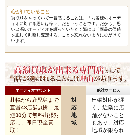
心がけていること
買取りをやっていて一番感じることは、「お客様のオーデ
ィオに対する思いは様々」だということです。だから、思
い出深いオーディオを譲っていただく際には「商品の価値
を正しく判断し査定する」ことを忘れないように心がけて
います。
オーディオサウンド
他社サービス
札幌から鹿児島まで
対
出張対応が遅
直営43店舗展開。最
応
く、近隣に店
短30分で無料出張対
地
舗がないこと
応し、即日現金買
域
もあり、対応
取！
・
地域が限られ