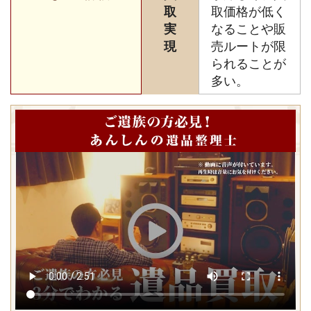
取
取価格が低く
実
なることや販
現
売ルートが限
られることが
多い。