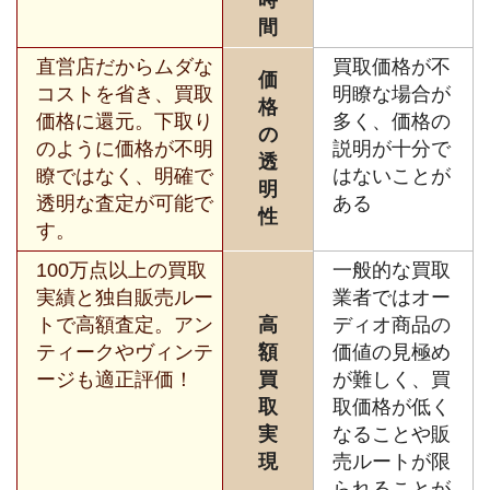
時
間
直営店だからムダな
買取価格が不
価
コストを省き、買取
明瞭な場合が
格
価格に還元。下取り
多く、価格の
の
のように価格が不明
説明が十分で
透
瞭ではなく、明確で
はないことが
明
透明な査定が可能で
ある
性
す。
100万点以上の買取
一般的な買取
実績と独自販売ルー
業者ではオー
トで高額査定。アン
高
ディオ商品の
ティークやヴィンテ
額
価値の見極め
ージも適正評価！
買
が難しく、買
取
取価格が低く
実
なることや販
現
売ルートが限
られることが