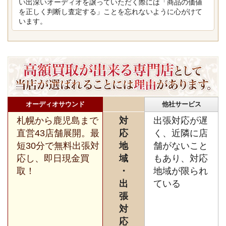
い出深いオーディオを譲っていただく際には「商品の価値
を正しく判断し査定する」ことを忘れないように心がけて
います。
オーディオサウンド
他社サービス
札幌から鹿児島まで
対
出張対応が遅
直営43店舗展開。最
応
く、近隣に店
短30分で無料出張対
地
舗がないこと
応し、即日現金買
域
もあり、対応
取！
・
地域が限られ
出
ている
張
対
応