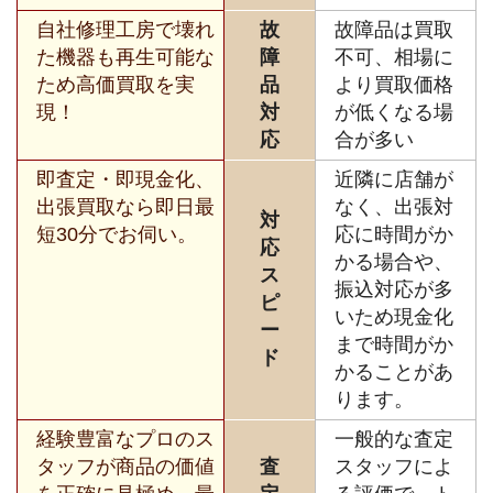
自社修理工房で壊れ
故
故障品は買取
た機器も再生可能な
障
不可、相場に
ため高価買取を実
品
より買取価格
現！
対
が低くなる場
応
合が多い
即査定・即現金化、
近隣に店舗が
出張買取なら即日最
なく、出張対
対
短30分でお伺い。
応に時間がか
応
かる場合や、
ス
振込対応が多
ピ
いため現金化
ー
まで時間がか
ド
かることがあ
ります。
経験豊富なプロのス
一般的な査定
タッフが商品の価値
査
スタッフによ