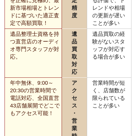
を正確に見極め、最
定
る評価で、ト
新市場相場とトレン
精
レンドや相場
ドに基づいた適正査
度
の更新が遅い
定で高額買取！
ことが多い
遺品整理士資格を持
遺
遺品買取の経
つ直営店のオーディ
品
験がないスタ
オ専門スタッフが対
買
ッフが対応す
応。
取
る場合が多い
対
応
年中無休、9:00～
ア
営業時間が短
20:30の営業時間で
ク
く、店舗数が
電話対応、全国直営
セ
限られている
43店舗展開でどこで
ス
ことが多い
もアクセス可能！
・
営
業