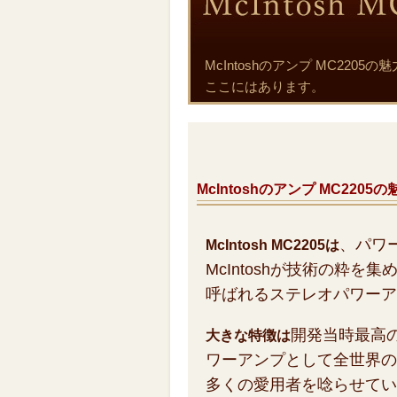
McIntoshのアンプ MC2
ここにはあります。
McIntoshのアンプ MC220
、パワ
McIntosh MC2205は
McIntoshが技術の粋を
呼ばれるステレオパワーア
開発当時最高
大きな特徴は
ワーアンプとして全世界の
多くの愛用者を唸らせてい