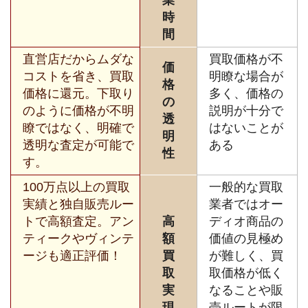
業
時
間
直営店だからムダな
買取価格が不
価
コストを省き、買取
明瞭な場合が
格
価格に還元。下取り
多く、価格の
の
のように価格が不明
説明が十分で
透
瞭ではなく、明確で
はないことが
明
透明な査定が可能で
ある
性
す。
100万点以上の買取
一般的な買取
実績と独自販売ルー
業者ではオー
トで高額査定。アン
高
ディオ商品の
ティークやヴィンテ
額
価値の見極め
ージも適正評価！
買
が難しく、買
取
取価格が低く
実
なることや販
現
売ルートが限