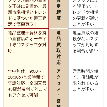
タッフが商品の価値
査
スタッフによ
を正確に見極め、最
定
る評価で、ト
新市場相場とトレン
精
レンドや相場
ドに基づいた適正査
度
の更新が遅い
定で高額買取！
ことが多い
遺品整理士資格を持
遺
遺品買取の経
つ直営店のオーディ
品
験がないスタ
オ専門スタッフが対
買
ッフが対応す
応。
取
る場合が多い
対
応
年中無休、9:00～
ア
営業時間が短
20:30の営業時間で
ク
く、店舗数が
電話対応、全国直営
セ
限られている
43店舗展開でどこで
ス
ことが多い
もアクセス可能！
・
営