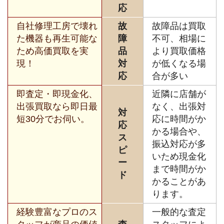
応
自社修理工房で壊れ
故
故障品は買取
た機器も再生可能な
障
不可、相場に
ため高価買取を実
品
より買取価格
現！
対
が低くなる場
応
合が多い
即査定・即現金化、
近隣に店舗が
出張買取なら即日最
なく、出張対
対
短30分でお伺い。
応に時間がか
応
かる場合や、
ス
振込対応が多
ピ
いため現金化
ー
まで時間がか
ド
かることがあ
ります。
経験豊富なプロのス
一般的な査定