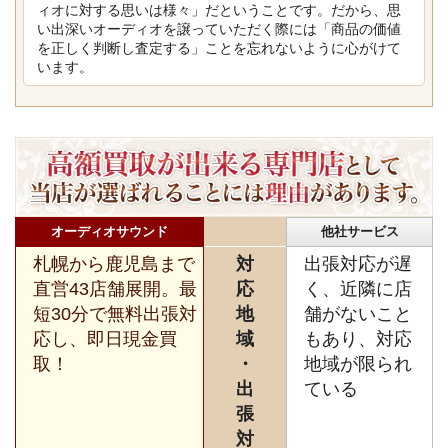
ィオに対する思いは様々」だということです。だから、思
い出深いオーディオを譲っていただく際には「商品の価値
を正しく判断し査定する」ことを忘れないように心がけて
います。
オーディオサウンド
他社サービス
札幌から鹿児島まで
対
出張対応が遅
直営43店舗展開。最
応
く、近隣に店
短30分で無料出張対
地
舗がないこと
応し、即日現金買
域
もあり、対応
取！
・
地域が限られ
出
ている
張
対