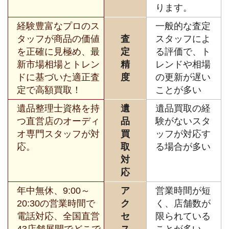
ります。
経験豊富なプロのス
一般的な査定
タッフが商品の価値
査
スタッフによ
を正確に見極め、最
定
る評価で、ト
新市場相場とトレン
精
レンドや相場
ドに基づいた適正査
度
の更新が遅い
定で高額買取！
ことが多い
遺品整理士資格を持
遺
遺品買取の経
つ直営店のオーディ
品
験がないスタ
オ専門スタッフが対
買
ッフが対応す
応。
取
る場合が多い
対
応
年中無休、9:00～
ア
営業時間が短
20:30の営業時間で
ク
く、店舗数が
電話対応、全国直営
セ
限られている