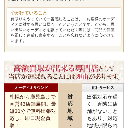
心がけていること
買取りをやっていて一番感じることは、「お客様のオーデ
ィオに対する思いは様々」だということです。だから、思
い出深いオーディオを譲っていただく際には「商品の価値
を正しく判断し査定する」ことを忘れないように心がけて
います。
オーディオサウンド
他社サービス
札幌から鹿児島まで
対
出張対応が遅
直営43店舗展開。最
応
く、近隣に店
短30分で無料出張対
地
舗がないこと
応し、即日現金買
域
もあり、対応
取！
・
地域が限られ