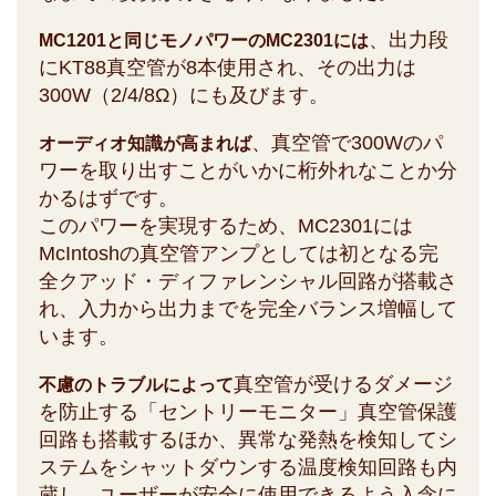
、出力段
MC1201と同じモノパワーのMC2301には
にKT88真空管が8本使用され、その出力は
300W（2/4/8Ω）にも及びます。
、真空管で300Wのパ
オーディオ知識が高まれば
ワーを取り出すことがいかに桁外れなことか分
かるはずです。
このパワーを実現するため、MC2301には
McIntoshの真空管アンプとしては初となる完
全クアッド・ディファレンシャル回路が搭載さ
れ、入力から出力までを完全バランス増幅して
います。
真空管が受けるダメージ
不慮のトラブルによって
を防止する「セントリーモニター」真空管保護
回路も搭載するほか、異常な発熱を検知してシ
ステムをシャットダウンする温度検知回路も内
蔵し、ユーザーが安全に使用できるよう入念に