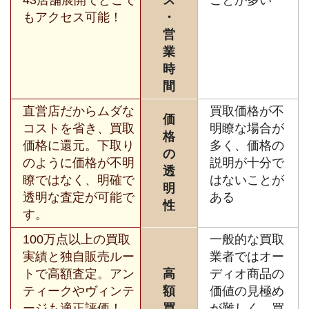
43店舗展開でどこで
ス
ことが多い
もアクセス可能！
・
営
業
時
間
直営店だからムダな
買取価格が不
価
コストを省き、買取
明瞭な場合が
格
価格に還元。下取り
多く、価格の
の
のように価格が不明
説明が十分で
透
瞭ではなく、明確で
はないことが
明
透明な査定が可能で
ある
性
す。
100万点以上の買取
一般的な買取
実績と独自販売ルー
業者ではオー
トで高額査定。アン
高
ディオ商品の
ティークやヴィンテ
額
価値の見極め
ージも適正評価！
買
が難しく、買