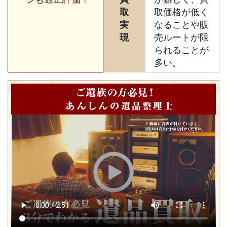
取
取価格が低く
実
なることや販
現
売ルートが限
られることが
多い。