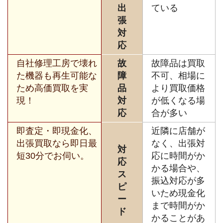
出
ている
張
対
応
自社修理工房で壊れ
故
故障品は買取
た機器も再生可能な
障
不可、相場に
ため高価買取を実
品
より買取価格
現！
対
が低くなる場
応
合が多い
即査定・即現金化、
近隣に店舗が
出張買取なら即日最
なく、出張対
対
短30分でお伺い。
応に時間がか
応
かる場合や、
ス
振込対応が多
ピ
いため現金化
ー
まで時間がか
ド
かることがあ