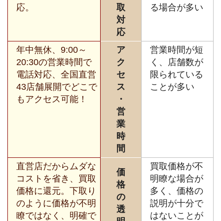
応。
取
る場合が多い
対
応
年中無休、9:00～
ア
営業時間が短
20:30の営業時間で
ク
く、店舗数が
電話対応、全国直営
セ
限られている
43店舗展開でどこで
ス
ことが多い
もアクセス可能！
・
営
業
時
間
直営店だからムダな
買取価格が不
価
コストを省き、買取
明瞭な場合が
格
価格に還元。下取り
多く、価格の
の
のように価格が不明
説明が十分で
透
瞭ではなく、明確で
はないことが