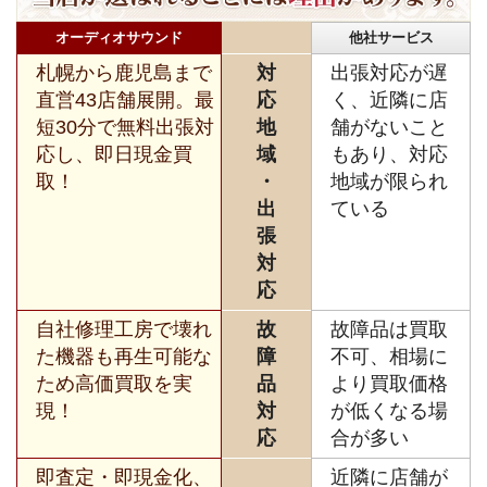
オーディオサウンド
他社サービス
札幌から鹿児島まで
対
出張対応が遅
直営43店舗展開。最
応
く、近隣に店
短30分で無料出張対
地
舗がないこと
応し、即日現金買
域
もあり、対応
取！
・
地域が限られ
出
ている
張
対
応
自社修理工房で壊れ
故
故障品は買取
た機器も再生可能な
障
不可、相場に
ため高価買取を実
品
より買取価格
現！
対
が低くなる場
応
合が多い
即査定・即現金化、
近隣に店舗が