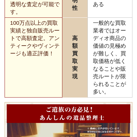
明
透明な査定が可能で
ある
性
す。
100万点以上の買取
一般的な買取
実績と独自販売ルー
業者ではオー
トで高額査定。アン
高
ディオ商品の
ティークやヴィンテ
額
価値の見極め
ージも適正評価！
買
が難しく、買
取
取価格が低く
実
なることや販
現
売ルートが限
られることが
多い。