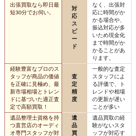
出張買取なら即日最
なく、出張対
対
短30分でお伺い。
応に時間がか
応
かる場合や、
ス
振込対応が多
ピ
いため現金化
ー
まで時間がか
ド
かることがあ
ります。
経験豊富なプロのス
一般的な査定
タッフが商品の価値
査
スタッフによ
を正確に見極め、最
定
る評価で、ト
新市場相場とトレン
精
レンドや相場
ドに基づいた適正査
度
の更新が遅い
定で高額買取！
ことが多い
遺品整理士資格を持
遺
遺品買取の経
つ直営店のオーディ
品
験がないスタ
オ専門スタッフが対
買
ッフが対応す