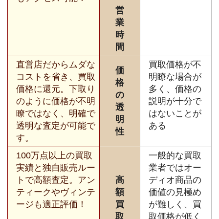
営
業
時
間
直営店だからムダな
買取価格が不
価
コストを省き、買取
明瞭な場合が
格
価格に還元。下取り
多く、価格の
の
のように価格が不明
説明が十分で
透
瞭ではなく、明確で
はないことが
明
透明な査定が可能で
ある
性
す。
100万点以上の買取
一般的な買取
実績と独自販売ルー
業者ではオー
トで高額査定。アン
高
ディオ商品の
ティークやヴィンテ
額
価値の見極め
ージも適正評価！
買
が難しく、買
取
取価格が低く