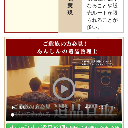
実
なることや販
現
売ルートが限
られることが
多い。