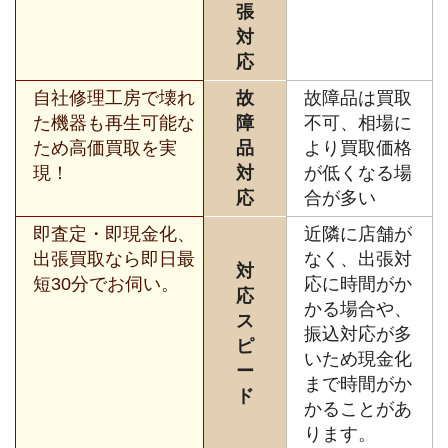
張
対
応
自社修理工房で壊れ
故
故障品は買取
た機器も再生可能な
障
不可、相場に
ため高価買取を実
品
より買取価格
現！
対
が低くなる場
応
合が多い
即査定・即現金化、
近隣に店舗が
出張買取なら即日最
なく、出張対
対
短30分でお伺い。
応に時間がか
応
かる場合や、
ス
振込対応が多
ピ
いため現金化
ー
まで時間がか
ド
かることがあ
ります。