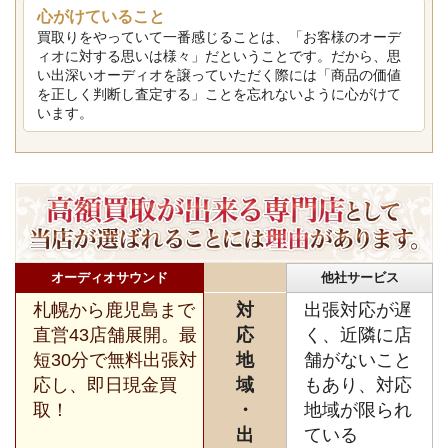
心がけていること
買取りをやっていて一番感じることは、「お客様のオーデ
ィオに対する思いは様々」だということです。だから、思
い出深いオーディオを譲っていただく際には「商品の価値
を正しく判断し査定する」ことを忘れないように心がけて
います。
オーディオサウンド
他社サービス
札幌から鹿児島まで
対
出張対応が遅
直営43店舗展開。最
応
く、近隣に店
短30分で無料出張対
地
舗がないこと
応し、即日現金買
域
もあり、対応
取！
・
地域が限られ
出
ている