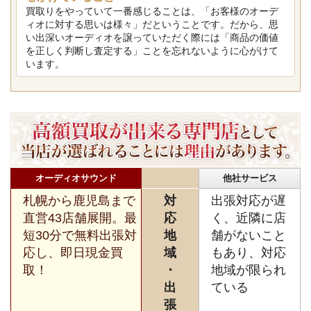
買取りをやっていて一番感じることは、「お客様のオーデ
ィオに対する思いは様々」だということです。だから、思
い出深いオーディオを譲っていただく際には「商品の価値
を正しく判断し査定する」ことを忘れないように心がけて
います。
オーディオサウンド
他社サービス
札幌から鹿児島まで
対
出張対応が遅
直営43店舗展開。最
応
く、近隣に店
短30分で無料出張対
地
舗がないこと
応し、即日現金買
域
もあり、対応
取！
・
地域が限られ
出
ている
張