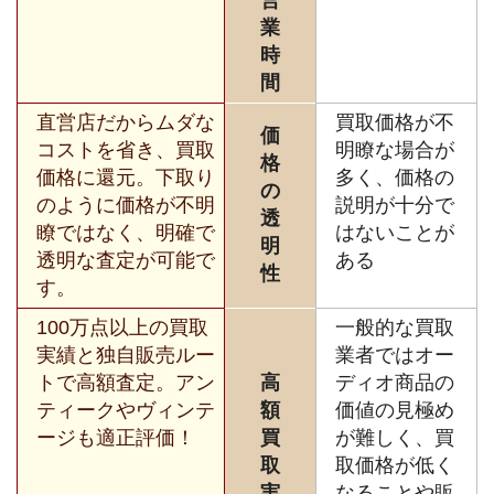
営
業
時
間
直営店だからムダな
買取価格が不
価
コストを省き、買取
明瞭な場合が
格
価格に還元。下取り
多く、価格の
の
のように価格が不明
説明が十分で
透
瞭ではなく、明確で
はないことが
明
透明な査定が可能で
ある
性
す。
100万点以上の買取
一般的な買取
実績と独自販売ルー
業者ではオー
トで高額査定。アン
高
ディオ商品の
ティークやヴィンテ
額
価値の見極め
ージも適正評価！
買
が難しく、買
取
取価格が低く
実
なることや販