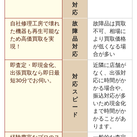
対
応
自社修理工房で壊れ
故
故障品は買取
た機器も再生可能な
障
不可、相場に
ため高価買取を実
品
より買取価格
現！
対
が低くなる場
応
合が多い
即査定・即現金化、
近隣に店舗が
出張買取なら即日最
なく、出張対
対
短30分でお伺い。
応に時間がか
応
かる場合や、
ス
振込対応が多
ピ
いため現金化
ー
まで時間がか
ド
かることがあ
ります。