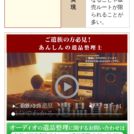
現
売ルートが限
られることが
多い。