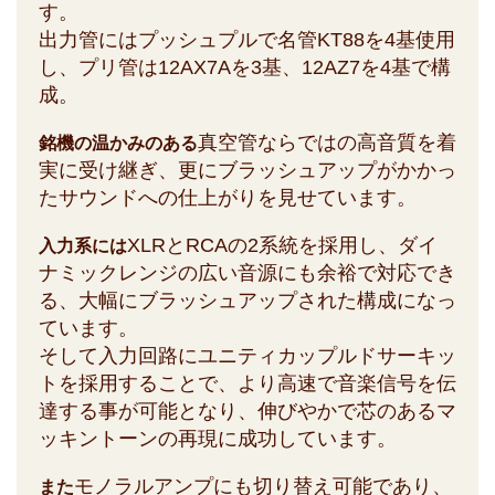
す。
出力管にはプッシュプルで名管KT88を4基使用
し、プリ管は12AX7Aを3基、12AZ7を4基で構
成。
真空管ならではの高音質を着
銘機の温かみのある
実に受け継ぎ、更にブラッシュアップがかかっ
たサウンドへの仕上がりを見せています。
XLRとRCAの2系統を採用し、ダイ
入力系には
ナミックレンジの広い音源にも余裕で対応でき
る、大幅にブラッシュアップされた構成になっ
ています。
そして入力回路にユニティカップルドサーキッ
トを採用することで、より高速で音楽信号を伝
達する事が可能となり、伸びやかで芯のあるマ
ッキントーンの再現に成功しています。
モノラルアンプにも切り替え可能であり、
また