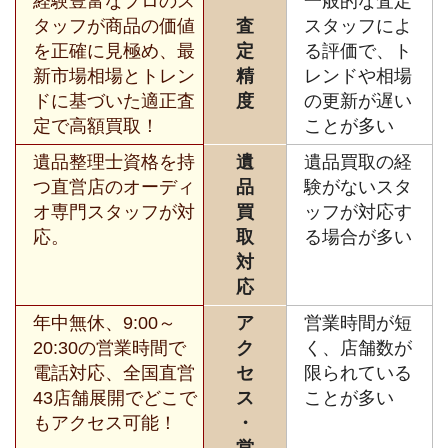
経験豊富なプロのス
一般的な査定
タッフが商品の価値
査
スタッフによ
を正確に見極め、最
定
る評価で、ト
新市場相場とトレン
精
レンドや相場
ドに基づいた適正査
度
の更新が遅い
定で高額買取！
ことが多い
遺品整理士資格を持
遺
遺品買取の経
つ直営店のオーディ
品
験がないスタ
オ専門スタッフが対
買
ッフが対応す
応。
取
る場合が多い
対
応
年中無休、9:00～
ア
営業時間が短
20:30の営業時間で
ク
く、店舗数が
電話対応、全国直営
セ
限られている
43店舗展開でどこで
ス
ことが多い
もアクセス可能！
・