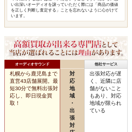
い出深いオーディオを譲っていただく際には「商品の価値
を正しく判断し査定する」ことを忘れないように心がけて
います。
オーディオサウンド
他社サービス
札幌から鹿児島まで
対
出張対応が遅
直営43店舗展開。最
応
く、近隣に店
短30分で無料出張対
地
舗がないこと
応し、即日現金買
域
もあり、対応
取！
・
地域が限られ
出
ている
張
対