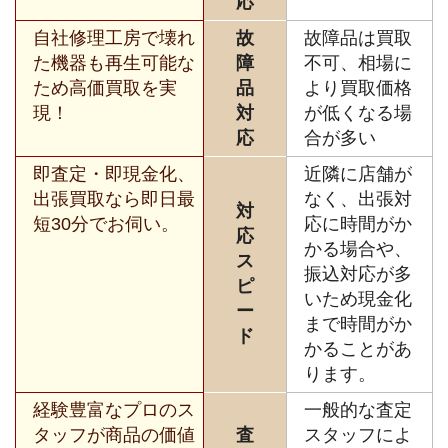
応
自社修理工房で壊れ
故
故障品は買取
た機器も再生可能な
障
不可、相場に
ため高価買取を実
品
より買取価格
現！
対
が低くなる場
応
合が多い
即査定・即現金化、
近隣に店舗が
出張買取なら即日最
なく、出張対
対
短30分でお伺い。
応に時間がか
応
かる場合や、
ス
振込対応が多
ピ
いため現金化
ー
まで時間がか
ド
かることがあ
ります。
経験豊富なプロのス
一般的な査定
タッフが商品の価値
査
スタッフによ