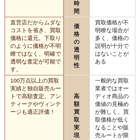
時
間
直営店だからムダな
買取価格が不
価
コストを省き、買取
明瞭な場合が
格
価格に還元。下取り
多く、価格の
の
のように価格が不明
説明が十分で
透
瞭ではなく、明確で
はないことが
明
透明な査定が可能で
ある
性
す。
100万点以上の買取
一般的な買取
実績と独自販売ルー
業者ではオー
トで高額査定。アン
高
ディオ商品の
ティークやヴィンテ
額
価値の見極め
ージも適正評価！
買
が難しく、買
取
取価格が低く
実
なることや販
現
売ルートが限