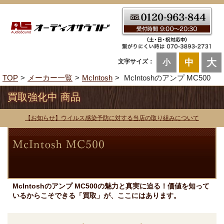
大
中
文字サイズ：
小
TOP
メーカー一覧
McIntosh
McIntoshのアンプ MC500
買取強化中 商品
【お知らせ】ウイルス感染予防に対する当店の取り組みについて
McIntoshのアンプ MC500の魅力と真実に迫る！価値を知って
いるからこそできる「買取」が、ここにはあります。