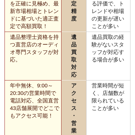
を正確に見極め、最
定
る評価で、ト
新市場相場とトレン
精
レンドや相場
ドに基づいた適正査
度
の更新が遅い
定で高額買取！
ことが多い
遺品整理士資格を持
遺
遺品買取の経
つ直営店のオーディ
品
験がないスタ
オ専門スタッフが対
買
ッフが対応す
応。
取
る場合が多い
対
応
年中無休、9:00～
ア
営業時間が短
20:30の営業時間で
ク
く、店舗数が
電話対応、全国直営
セ
限られている
43店舗展開でどこで
ス
ことが多い
もアクセス可能！
・
営
業