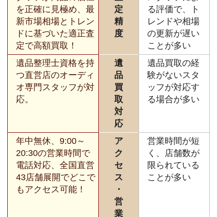
を正確に見極め、最
定
る評価で、ト
新市場相場とトレン
精
レンドや相場
ドに基づいた適正査
度
の更新が遅い
定で高額買取！
ことが多い
遺品整理士資格を持
遺
遺品買取の経
つ直営店のオーディ
品
験がないスタ
オ専門スタッフが対
買
ッフが対応す
応。
取
る場合が多い
対
応
年中無休、9:00～
ア
営業時間が短
20:30の営業時間で
ク
く、店舗数が
電話対応、全国直営
セ
限られている
43店舗展開でどこで
ス
ことが多い
もアクセス可能！
・
営
業