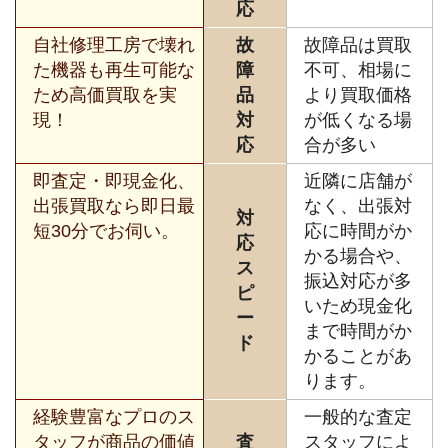
応
自社修理工房で壊れ
故
故障品は買取
た機器も再生可能な
障
不可、相場に
ため高価買取を実
品
より買取価格
現！
対
が低くなる場
応
合が多い
即査定・即現金化、
近隣に店舗が
出張買取なら即日最
なく、出張対
対
短30分でお伺い。
応に時間がか
応
かる場合や、
ス
振込対応が多
ピ
いため現金化
ー
まで時間がか
ド
かることがあ
ります。
経験豊富なプロのス
一般的な査定
タッフが商品の価値
査
スタッフによ