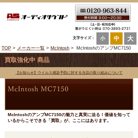
大
中
文字サイズ：
小
TOP
メーカー一覧
McIntosh
McIntoshのアンプMC7150
買取強化中 商品
【お知らせ】ウイルス感染予防に対する当店の取り組みについて
McIntoshのアンプMC7150の魅力と真実に迫る！価値を知って
いるからこそできる「買取」が、ここにはあります。