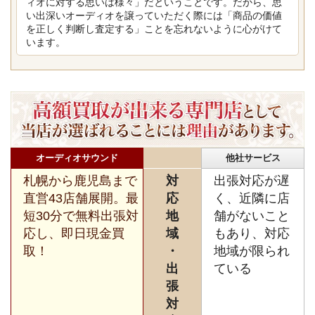
ィオに対する思いは様々」だということです。だから、思
い出深いオーディオを譲っていただく際には「商品の価値
を正しく判断し査定する」ことを忘れないように心がけて
います。
オーディオサウンド
他社サービス
札幌から鹿児島まで
対
出張対応が遅
直営43店舗展開。最
応
く、近隣に店
短30分で無料出張対
地
舗がないこと
応し、即日現金買
域
もあり、対応
取！
・
地域が限られ
出
ている
張
対