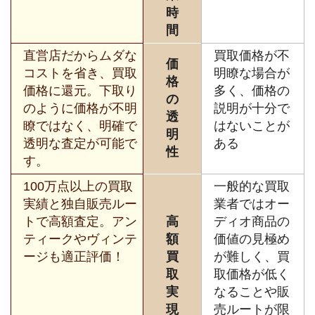
時
間
直営店だからムダな
買取価格が不
価
コストを省き、買取
明瞭な場合が
格
価格に還元。下取り
多く、価格の
の
のように価格が不明
説明が十分で
透
瞭ではなく、明確で
はないことが
明
透明な査定が可能で
ある
性
す。
100万点以上の買取
一般的な買取
実績と独自販売ルー
業者ではオー
トで高額査定。アン
高
ディオ商品の
ティークやヴィンテ
額
価値の見極め
ージも適正評価！
買
が難しく、買
取
取価格が低く
実
なることや販
現
売ルートが限