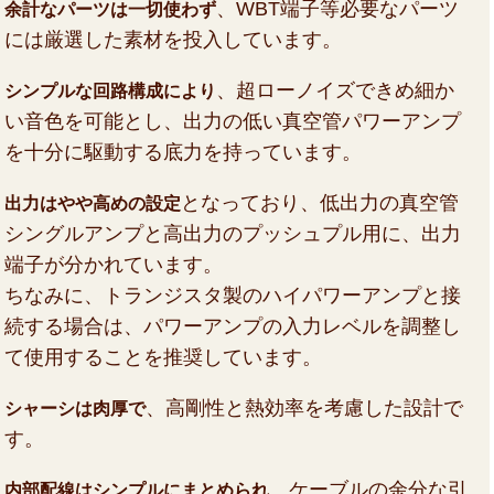
、WBT端子等必要なパーツ
余計なパーツは一切使わず
には厳選した素材を投入しています。
、超ローノイズできめ細か
シンプルな回路構成により
い音色を可能とし、出力の低い真空管パワーアンプ
を十分に駆動する底力を持っています。
となっており、低出力の真空管
出力はやや高めの設定
シングルアンプと高出力のプッシュプル用に、出力
端子が分かれています。
ちなみに、トランジスタ製のハイパワーアンプと接
続する場合は、パワーアンプの入力レベルを調整し
て使用することを推奨しています。
、高剛性と熱効率を考慮した設計で
シャーシは肉厚で
す。
、ケーブルの余分な引
内部配線はシンプルにまとめられ