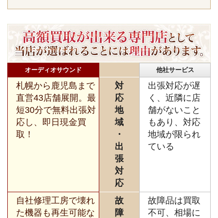
オーディオサウンド
他社サービス
札幌から鹿児島まで
対
出張対応が遅
直営43店舗展開。最
応
く、近隣に店
短30分で無料出張対
地
舗がないこと
応し、即日現金買
域
もあり、対応
取！
・
地域が限られ
出
ている
張
対
応
自社修理工房で壊れ
故
故障品は買取
た機器も再生可能な
障
不可、相場に