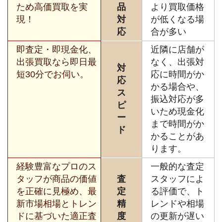
ため高価買取を実
品
より買取価格
現！
対
が低くなる場
応
合が多い
即査定・即現金化、
近隣に店舗が
出張買取なら即日最
なく、出張対
対
短30分でお伺い。
応に時間がか
応
かる場合や、
ス
振込対応が多
ピ
いため現金化
ー
まで時間がか
ド
かることがあ
ります。
経験豊富なプロのス
一般的な査定
タッフが商品の価値
査
スタッフによ
を正確に見極め、最
定
る評価で、ト
新市場相場とトレン
精
レンドや相場
ドに基づいた適正査
度
の更新が遅い