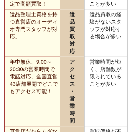
定で高額買取！
ことが多い
遺品整理士資格を持
遺
遺品買取の経
つ直営店のオーディ
品
験がないスタ
オ専門スタッフが対
買
ッフが対応す
応。
取
る場合が多い
対
応
年中無休、9:00～
ア
営業時間が短
20:30の営業時間で
ク
く、店舗数が
電話対応、全国直営
セ
限られている
43店舗展開でどこで
ス
ことが多い
もアクセス可能！
・
営
業
時
間
直営店だからムダな
買取価格が不