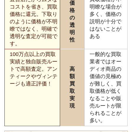
価
コストを省き、買取
明瞭な場合が
格
価格に還元。下取り
多く、価格の
の
のように価格が不明
説明が十分で
透
瞭ではなく、明確で
はないことが
明
透明な査定が可能で
ある
性
す。
100万点以上の買取
一般的な買取
実績と独自販売ルー
業者ではオー
トで高額査定。アン
高
ディオ商品の
ティークやヴィンテ
額
価値の見極め
ージも適正評価！
買
が難しく、買
取
取価格が低く
実
なることや販
現
売ルートが限
られることが
多い。