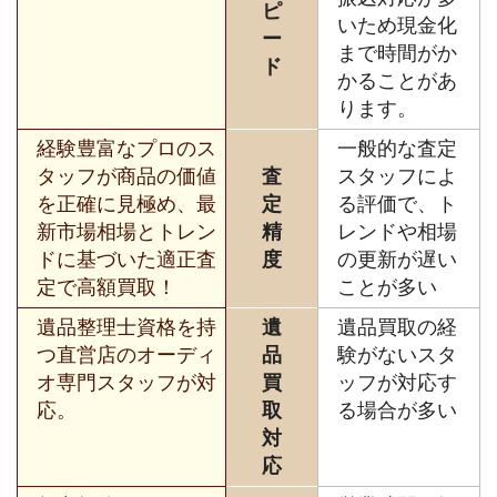
ピ
いため現金化
ー
まで時間がか
ド
かることがあ
ります。
経験豊富なプロのス
一般的な査定
タッフが商品の価値
査
スタッフによ
を正確に見極め、最
定
る評価で、ト
新市場相場とトレン
精
レンドや相場
ドに基づいた適正査
度
の更新が遅い
定で高額買取！
ことが多い
遺品整理士資格を持
遺
遺品買取の経
つ直営店のオーディ
品
験がないスタ
オ専門スタッフが対
買
ッフが対応す
応。
取
る場合が多い
対
応