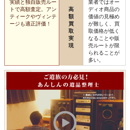
実績と独自販売ルー
業者ではオー
トで高額査定。アン
高
ディオ商品の
ティークやヴィンテ
額
価値の見極め
ージも適正評価！
買
が難しく、買
取
取価格が低く
実
なることや販
現
売ルートが限
られることが
多い。