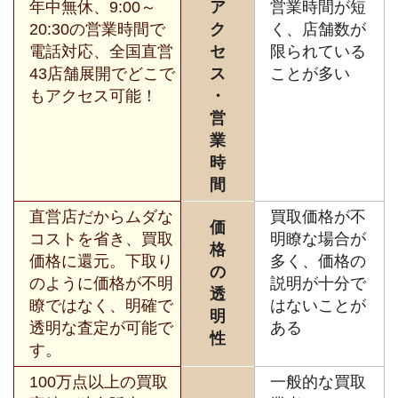
年中無休、9:00～
ア
営業時間が短
20:30の営業時間で
ク
く、店舗数が
電話対応、全国直営
セ
限られている
43店舗展開でどこで
ス
ことが多い
もアクセス可能！
・
営
業
時
間
直営店だからムダな
買取価格が不
価
コストを省き、買取
明瞭な場合が
格
価格に還元。下取り
多く、価格の
の
のように価格が不明
説明が十分で
透
瞭ではなく、明確で
はないことが
明
透明な査定が可能で
ある
性
す。
100万点以上の買取
一般的な買取