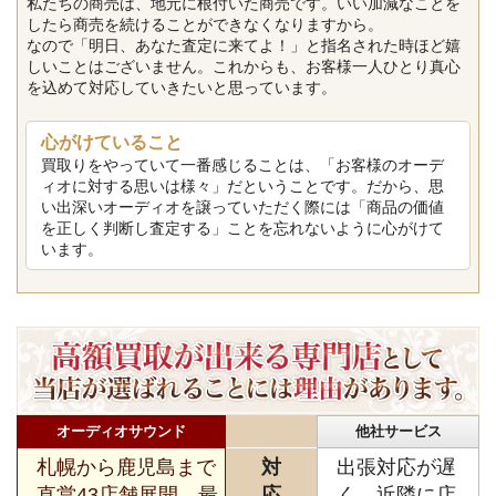
私たちの商売は、地元に根付いた商売です。いい加減なことを
したら商売を続けることができなくなりますから。
なので「明日、あなた査定に来てよ！」と指名された時ほど嬉
しいことはございません。これからも、お客様一人ひとり真心
を込めて対応していきたいと思っています。
心がけていること
買取りをやっていて一番感じることは、「お客様のオーデ
ィオに対する思いは様々」だということです。だから、思
い出深いオーディオを譲っていただく際には「商品の価値
を正しく判断し査定する」ことを忘れないように心がけて
います。
オーディオサウンド
他社サービス
札幌から鹿児島まで
対
出張対応が遅
直営43店舗展開。最
応
く、近隣に店