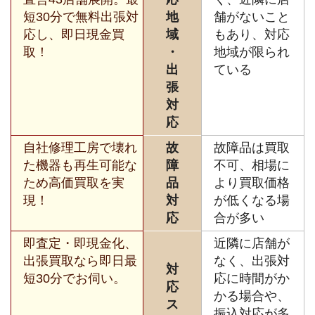
短30分で無料出張対
地
舗がないこと
応し、即日現金買
域
もあり、対応
取！
・
地域が限られ
出
ている
張
対
応
自社修理工房で壊れ
故
故障品は買取
た機器も再生可能な
障
不可、相場に
ため高価買取を実
品
より買取価格
現！
対
が低くなる場
応
合が多い
即査定・即現金化、
近隣に店舗が
出張買取なら即日最
なく、出張対
対
短30分でお伺い。
応に時間がか
応
かる場合や、
ス
振込対応が多