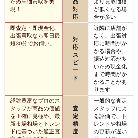
ため高価買取を実
品
より買取価格
現！
対
が低くなる場
応
合が多い
即査定・即現金化、
近隣に店舗が
出張買取なら即日最
なく、出張対
対
短30分でお伺い。
応に時間がか
応
かる場合や、
ス
振込対応が多
ピ
いため現金化
ー
まで時間がか
ド
かることがあ
ります。
経験豊富なプロのス
一般的な査定
タッフが商品の価値
査
スタッフによ
を正確に見極め、最
定
る評価で、ト
新市場相場とトレン
精
レンドや相場
ドに基づいた適正査
度
の更新が遅い