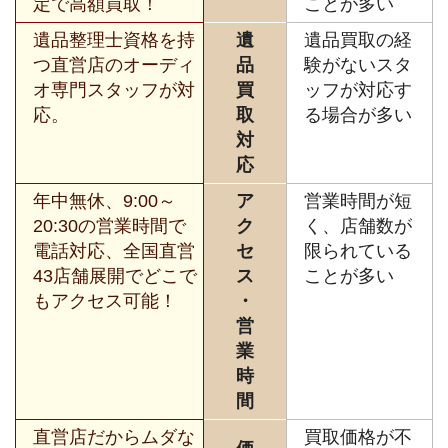
定で高額買取！
ことが多い
遺品整理士資格を持
遺
遺品買取の経
つ直営店のオーディ
品
験がないスタ
オ専門スタッフが対
買
ッフが対応す
応。
取
る場合が多い
対
応
年中無休、9:00～
ア
営業時間が短
20:30の営業時間で
ク
く、店舗数が
電話対応、全国直営
セ
限られている
43店舗展開でどこで
ス
ことが多い
もアクセス可能！
・
営
業
時
間
直営店だからムダな
買取価格が不