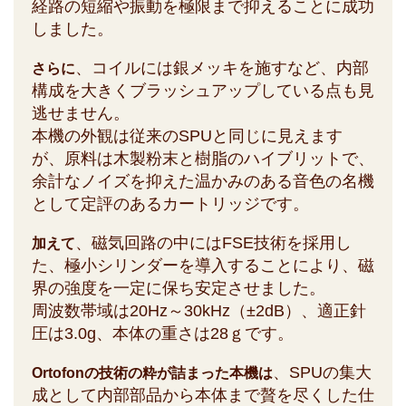
経路の短縮や振動を極限まで抑えることに成功
しました。
、コイルには銀メッキを施すなど、内部
さらに
構成を大きくブラッシュアップしている点も見
逃せません。
本機の外観は従来のSPUと同じに見えます
が、原料は木製粉末と樹脂のハイブリットで、
余計なノイズを抑えた温かみのある音色の名機
として定評のあるカートリッジです。
、磁気回路の中にはFSE技術を採用し
加えて
た、極小シリンダーを導入することにより、磁
界の強度を一定に保ち安定させました。
周波数帯域は20Hz～30kHz（±2dB）、適正針
圧は3.0g、本体の重さは28ｇです。
、SPUの集大
Ortofonの技術の粋が詰まった本機は
成として内部部品から本体まで贅を尽くした仕