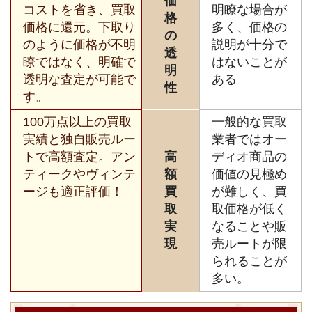
価
コストを省き、買取
明瞭な場合が
格
価格に還元。下取り
多く、価格の
の
のように価格が不明
説明が十分で
透
瞭ではなく、明確で
はないことが
明
透明な査定が可能で
ある
性
す。
100万点以上の買取
一般的な買取
実績と独自販売ルー
業者ではオー
トで高額査定。アン
高
ディオ商品の
ティークやヴィンテ
額
価値の見極め
ージも適正評価！
買
が難しく、買
取
取価格が低く
実
なることや販
現
売ルートが限
られることが
多い。