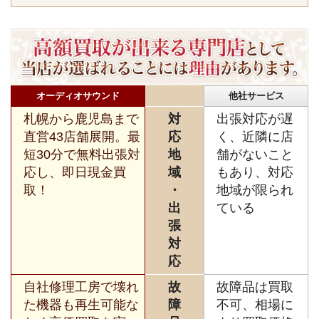
オーディオサウンド
他社サービス
札幌から鹿児島まで
対
出張対応が遅
直営43店舗展開。最
応
く、近隣に店
短30分で無料出張対
地
舗がないこと
応し、即日現金買
域
もあり、対応
取！
・
地域が限られ
出
ている
張
対
応
自社修理工房で壊れ
故
故障品は買取
た機器も再生可能な
障
不可、相場に