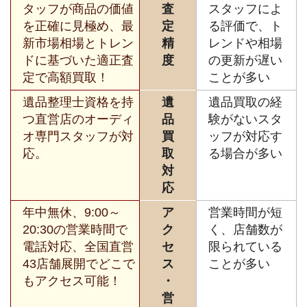
タッフが商品の価値
査
スタッフによ
を正確に見極め、最
定
る評価で、ト
新市場相場とトレン
精
レンドや相場
ドに基づいた適正査
度
の更新が遅い
定で高額買取！
ことが多い
遺品整理士資格を持
遺
遺品買取の経
つ直営店のオーディ
品
験がないスタ
オ専門スタッフが対
買
ッフが対応す
応。
取
る場合が多い
対
応
年中無休、9:00～
ア
営業時間が短
20:30の営業時間で
ク
く、店舗数が
電話対応、全国直営
セ
限られている
43店舗展開でどこで
ス
ことが多い
もアクセス可能！
・
営