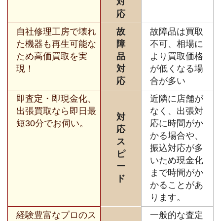
対
応
自社修理工房で壊れ
故
故障品は買取
た機器も再生可能な
障
不可、相場に
ため高価買取を実
品
より買取価格
現！
対
が低くなる場
応
合が多い
即査定・即現金化、
近隣に店舗が
出張買取なら即日最
なく、出張対
対
短30分でお伺い。
応に時間がか
応
かる場合や、
ス
振込対応が多
ピ
いため現金化
ー
まで時間がか
ド
かることがあ
ります。
経験豊富なプロのス
一般的な査定