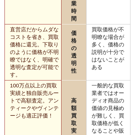
業
時
間
直営店だからムダな
買取価格が不
価
コストを省き、買取
明瞭な場合が
格
価格に還元。下取り
多く、価格の
の
のように価格が不明
説明が十分で
透
瞭ではなく、明確で
はないことが
明
透明な査定が可能で
ある
性
す。
100万点以上の買取
一般的な買取
実績と独自販売ルー
業者ではオー
トで高額査定。アン
高
ディオ商品の
ティークやヴィンテ
額
価値の見極め
ージも適正評価！
買
が難しく、買
取
取価格が低く
実
なることや販