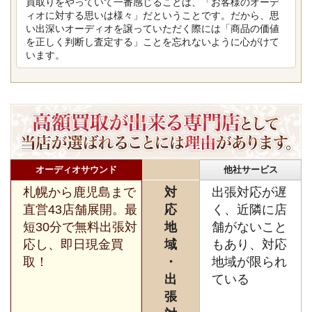
買取りをやっていて一番感じることは、「お客様のオーデ
ィオに対する思いは様々」だということです。だから、思
い出深いオーディオを譲っていただく際には「商品の価値
を正しく判断し査定する」ことを忘れないように心がけて
います。
オーディオサウンド
他社サービス
札幌から鹿児島まで
対
出張対応が遅
直営43店舗展開。最
応
く、近隣に店
短30分で無料出張対
地
舗がないこと
応し、即日現金買
域
もあり、対応
取！
・
地域が限られ
出
ている
張