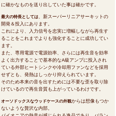
に確かなものを送り出していた事は確かです。
、新スーパーリニアサーキットの
最大の特長としては
開発＆投入にあります。
これにより、入力信号を忠実に増幅しながら再生す
ることをこれまでよりも強化することに成功してい
ます。
また、専用電源で電源効率、さらには再生音を効率
よく出力することで基本的なA級アンプに投入され
ている外部ヒートシンクや冷却用ファンなどを採用
せずとも、発熱はしっかり抑えられています。
そのため本来の音を出すためには不要な歪を取り除
けているので再生音質も上がっているわけです。
からは想像もつか
オーソドックスなウッドケースの外観
ないような贅沢な内部。
パイオニアの熱意が感じられる逸品であり、バラン