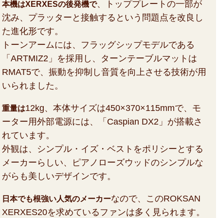
、トッププレートの一部が
本機はXERXESの後発機で
沈み、プラッターと接触するという問題点を改良し
た進化形です。
トーンアームには、フラッグシップモデルである
「ARTMIZ2」を採用し、ターンテーブルマットは
RMAT5で、振動を抑制し音質を向上させる技術が用
いられました。
12kg、本体サイズは450×370×115mmで、モ
重量は
ーター用外部電源には、「Caspian DX2」が搭載さ
れています。
外観は、シンプル・イズ・ベストをポリシーとする
メーカーらしい、ピアノローズウッドのシンプルな
がらも美しいデザインです。
なので、このROKSAN
日本でも根強い人気のメーカー
XERXES20を求めているファンは多く見られます。