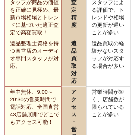
タッフが商品の価値
査
スタッフによ
を正確に見極め、最
定
る評価で、ト
新市場相場とトレン
精
レンドや相場
ドに基づいた適正査
度
の更新が遅い
定で高額買取！
ことが多い
遺品整理士資格を持
遺
遺品買取の経
つ直営店のオーディ
品
験がないスタ
オ専門スタッフが対
買
ッフが対応す
応。
取
る場合が多い
対
応
年中無休、9:00～
ア
営業時間が短
20:30の営業時間で
ク
く、店舗数が
電話対応、全国直営
セ
限られている
43店舗展開でどこで
ス
ことが多い
もアクセス可能！
・
営