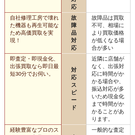
応
自社修理工房で壊れ
故
故障品は買取
た機器も再生可能な
障
不可、相場に
ため高価買取を実
品
より買取価格
現！
対
が低くなる場
応
合が多い
即査定・即現金化、
近隣に店舗が
出張買取なら即日最
なく、出張対
対
短30分でお伺い。
応に時間がか
応
かる場合や、
ス
振込対応が多
ピ
いため現金化
ー
まで時間がか
ド
かることがあ
ります。
経験豊富なプロのス
一般的な査定