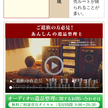
現
売ルートが限
られることが
多い。