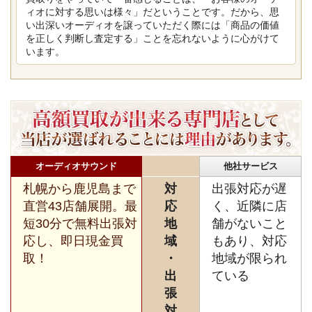
ィオに対する思いは様々」だということです。だから、思
い出深いオーディオを譲っていただく際には「商品の価値
を正しく判断し査定する」ことを忘れないように心がけて
います。
オーディオサウンド
他社サービス
札幌から鹿児島まで
対
出張対応が遅
直営43店舗展開。最
応
く、近隣に店
短30分で無料出張対
地
舗がないこと
応し、即日現金買
域
もあり、対応
取！
・
地域が限られ
出
ている
張
対