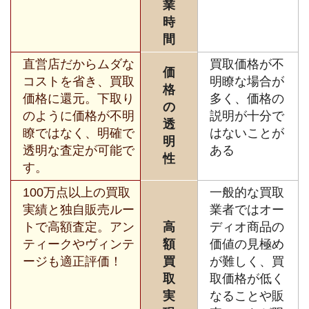
業
時
間
直営店だからムダな
買取価格が不
価
コストを省き、買取
明瞭な場合が
格
価格に還元。下取り
多く、価格の
の
のように価格が不明
説明が十分で
透
瞭ではなく、明確で
はないことが
明
透明な査定が可能で
ある
性
す。
100万点以上の買取
一般的な買取
実績と独自販売ルー
業者ではオー
トで高額査定。アン
高
ディオ商品の
ティークやヴィンテ
額
価値の見極め
ージも適正評価！
買
が難しく、買
取
取価格が低く
実
なることや販