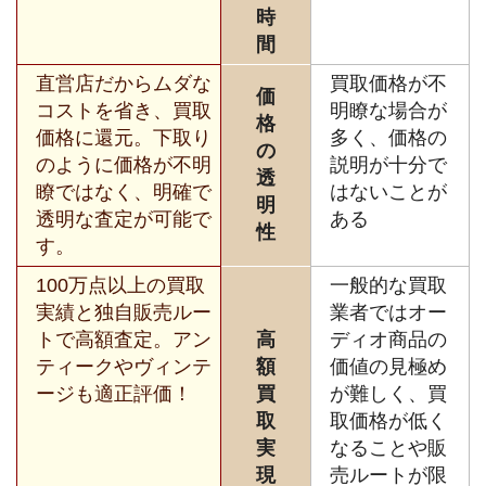
時
間
直営店だからムダな
買取価格が不
価
コストを省き、買取
明瞭な場合が
格
価格に還元。下取り
多く、価格の
の
のように価格が不明
説明が十分で
透
瞭ではなく、明確で
はないことが
明
透明な査定が可能で
ある
性
す。
100万点以上の買取
一般的な買取
実績と独自販売ルー
業者ではオー
トで高額査定。アン
高
ディオ商品の
ティークやヴィンテ
額
価値の見極め
ージも適正評価！
買
が難しく、買
取
取価格が低く
実
なることや販
現
売ルートが限