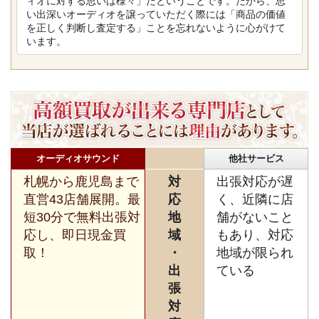
ィオに対する思いは様々」だということです。だから、思
い出深いオーディオを譲っていただく際には「商品の価値
を正しく判断し査定する」ことを忘れないように心がけて
います。
オーディオサウンド
他社サービス
札幌から鹿児島まで
対
出張対応が遅
直営43店舗展開。最
応
く、近隣に店
短30分で無料出張対
地
舗がないこと
応し、即日現金買
域
もあり、対応
取！
・
地域が限られ
出
ている
張
対