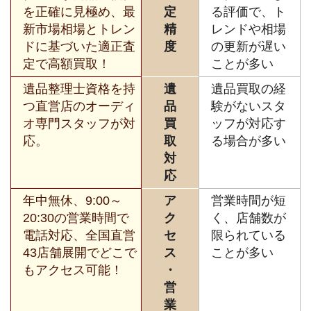
を正確に見極め、最
定
る評価で、ト
新市場相場とトレン
精
レンドや相場
ドに基づいた適正査
度
の更新が遅い
定で高額買取！
ことが多い
遺品整理士資格を持
遺
遺品買取の経
つ直営店のオーディ
品
験がないスタ
オ専門スタッフが対
買
ッフが対応す
応。
取
る場合が多い
対
応
年中無休、9:00～
ア
営業時間が短
20:30の営業時間で
ク
く、店舗数が
電話対応、全国直営
セ
限られている
43店舗展開でどこで
ス
ことが多い
もアクセス可能！
・
営
業