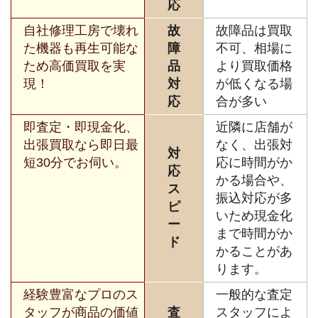
応
自社修理工房で壊れ
故
故障品は買取
た機器も再生可能な
障
不可、相場に
ため高価買取を実
品
より買取価格
現！
対
が低くなる場
応
合が多い
即査定・即現金化、
近隣に店舗が
出張買取なら即日最
なく、出張対
対
短30分でお伺い。
応に時間がか
応
かる場合や、
ス
振込対応が多
ピ
いため現金化
ー
まで時間がか
ド
かることがあ
ります。
経験豊富なプロのス
一般的な査定
タッフが商品の価値
査
スタッフによ