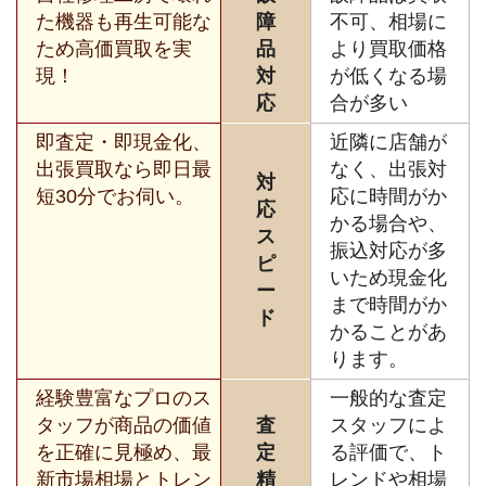
た機器も再生可能な
障
不可、相場に
ため高価買取を実
品
より買取価格
現！
対
が低くなる場
応
合が多い
即査定・即現金化、
近隣に店舗が
出張買取なら即日最
なく、出張対
対
短30分でお伺い。
応に時間がか
応
かる場合や、
ス
振込対応が多
ピ
いため現金化
ー
まで時間がか
ド
かることがあ
ります。
経験豊富なプロのス
一般的な査定
タッフが商品の価値
査
スタッフによ
を正確に見極め、最
定
る評価で、ト
新市場相場とトレン
精
レンドや相場