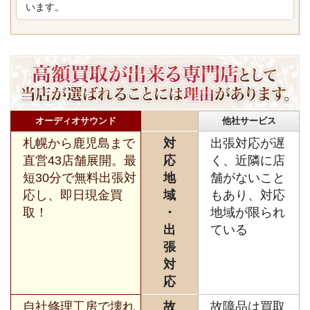
います。
オーディオサウンド
他社サービス
札幌から鹿児島まで
対
出張対応が遅
直営43店舗展開。最
応
く、近隣に店
短30分で無料出張対
地
舗がないこと
応し、即日現金買
域
もあり、対応
取！
・
地域が限られ
出
ている
張
対
応
自社修理工房で壊れ
故
故障品は買取