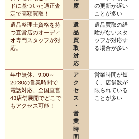
ドに基づいた適正査
度
の更新が遅い
定で高額買取！
ことが多い
遺品整理士資格を持
遺
遺品買取の経
つ直営店のオーディ
品
験がないスタ
オ専門スタッフが対
買
ッフが対応す
応。
取
る場合が多い
対
応
年中無休、9:00～
ア
営業時間が短
20:30の営業時間で
ク
く、店舗数が
電話対応、全国直営
セ
限られている
43店舗展開でどこで
ス
ことが多い
もアクセス可能！
・
営
業
時
間