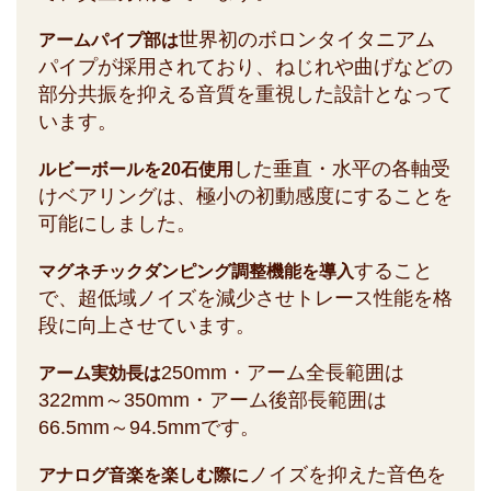
世界初のボロンタイタニアム
アームパイプ部は
パイプが採用されており、ねじれや曲げなどの
部分共振を抑える音質を重視した設計となって
います。
した垂直・水平の各軸受
ルビーボールを20石使用
けベアリングは、極小の初動感度にすることを
可能にしました。
すること
マグネチックダンピング調整機能を導入
で、超低域ノイズを減少させトレース性能を格
段に向上させています。
250mm・アーム全長範囲は
アーム実効長は
322mm～350mm・アーム後部長範囲は
66.5mm～94.5mmです。
ノイズを抑えた音色を
アナログ音楽を楽しむ際に