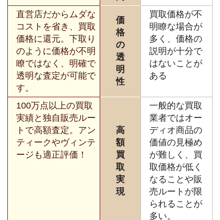
直営店だからムダな
買取価格が不
価
コストを省き、買取
明瞭な場合が
格
価格に還元。下取り
多く、価格の
の
のように価格が不明
説明が十分で
透
瞭ではなく、明確で
はないことが
明
透明な査定が可能で
ある
性
す。
100万点以上の買取
一般的な買取
実績と独自販売ルー
業者ではオー
トで高額査定。アン
高
ディオ商品の
ティークやヴィンテ
額
価値の見極め
ージも適正評価！
買
が難しく、買
取
取価格が低く
実
なることや販
現
売ルートが限
られることが
多い。