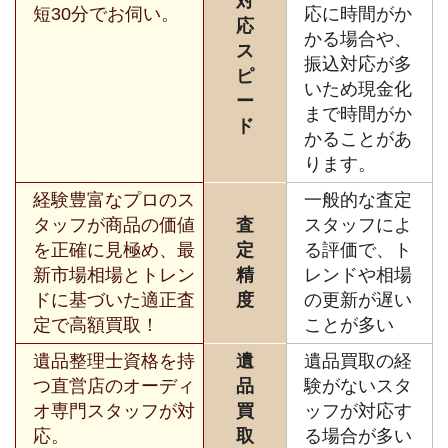
対
短30分でお伺い。
応に時間がか
応
かる場合や、
ス
振込対応が多
ピ
いため現金化
ー
まで時間がか
ド
かることがあ
ります。
経験豊富なプロのス
一般的な査定
タッフが商品の価値
査
スタッフによ
を正確に見極め、最
定
る評価で、ト
新市場相場とトレン
精
レンドや相場
ドに基づいた適正査
度
の更新が遅い
定で高額買取！
ことが多い
遺品整理士資格を持
遺
遺品買取の経
つ直営店のオーディ
品
験がないスタ
オ専門スタッフが対
買
ッフが対応す
応。
取
る場合が多い