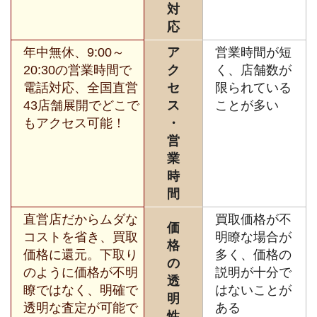
対
応
年中無休、9:00～
ア
営業時間が短
20:30の営業時間で
ク
く、店舗数が
電話対応、全国直営
セ
限られている
43店舗展開でどこで
ス
ことが多い
もアクセス可能！
・
営
業
時
間
直営店だからムダな
買取価格が不
価
コストを省き、買取
明瞭な場合が
格
価格に還元。下取り
多く、価格の
の
のように価格が不明
説明が十分で
透
瞭ではなく、明確で
はないことが
明
透明な査定が可能で
ある
性