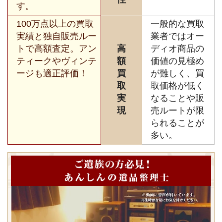
す。
100万点以上の買取
一般的な買取
実績と独自販売ルー
業者ではオー
トで高額査定。アン
高
ディオ商品の
ティークやヴィンテ
額
価値の見極め
ージも適正評価！
買
が難しく、買
取
取価格が低く
実
なることや販
現
売ルートが限
られることが
多い。