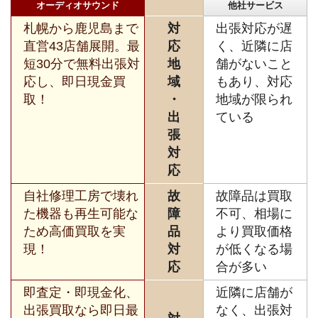
オーディオサウンド
他社サービス
札幌から鹿児島まで
対
出張対応が遅
直営43店舗展開。最
応
く、近隣に店
短30分で無料出張対
地
舗がないこと
応し、即日現金買
域
もあり、対応
取！
・
地域が限られ
出
ている
張
対
応
自社修理工房で壊れ
故
故障品は買取
た機器も再生可能な
障
不可、相場に
ため高価買取を実
品
より買取価格
現！
対
が低くなる場
応
合が多い
即査定・即現金化、
近隣に店舗が
出張買取なら即日最
なく、出張対