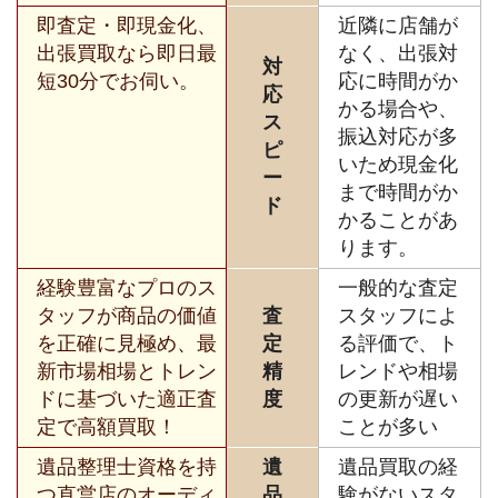
即査定・即現金化、
近隣に店舗が
出張買取なら即日最
なく、出張対
対
短30分でお伺い。
応に時間がか
応
かる場合や、
ス
振込対応が多
ピ
いため現金化
ー
まで時間がか
ド
かることがあ
ります。
経験豊富なプロのス
一般的な査定
タッフが商品の価値
査
スタッフによ
を正確に見極め、最
定
る評価で、ト
新市場相場とトレン
精
レンドや相場
ドに基づいた適正査
度
の更新が遅い
定で高額買取！
ことが多い
遺品整理士資格を持
遺
遺品買取の経
つ直営店のオーディ
品
験がないスタ