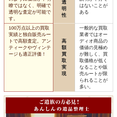
透
瞭ではなく、明確で
はないことが
明
透明な査定が可能で
ある
性
す。
100万点以上の買取
一般的な買取
実績と独自販売ルー
業者ではオー
トで高額査定。アン
高
ディオ商品の
ティークやヴィンテ
額
価値の見極め
ージも適正評価！
買
が難しく、買
取
取価格が低く
実
なることや販
現
売ルートが限
られることが
多い。