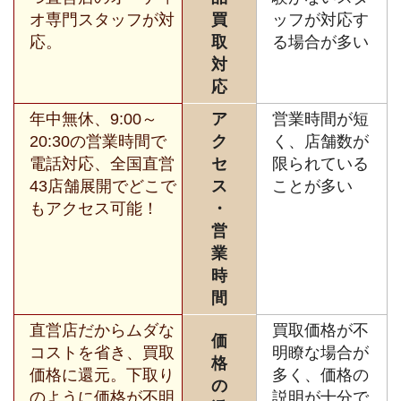
オ専門スタッフが対
買
ッフが対応す
応。
取
る場合が多い
対
応
年中無休、9:00～
ア
営業時間が短
20:30の営業時間で
ク
く、店舗数が
電話対応、全国直営
セ
限られている
43店舗展開でどこで
ス
ことが多い
もアクセス可能！
・
営
業
時
間
直営店だからムダな
買取価格が不
価
コストを省き、買取
明瞭な場合が
格
価格に還元。下取り
多く、価格の
の
のように価格が不明
説明が十分で