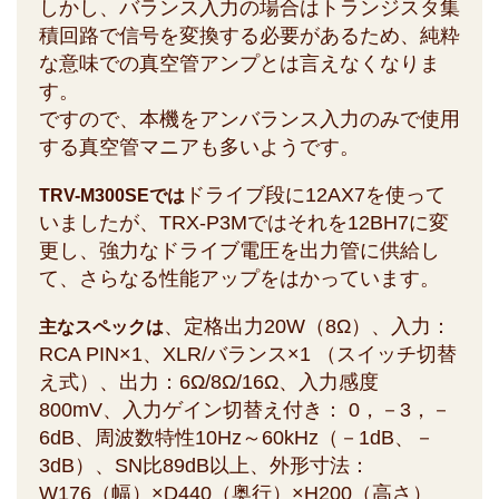
しかし、バランス入力の場合はトランジスタ集
積回路で信号を変換する必要があるため、純粋
な意味での真空管アンプとは言えなくなりま
す。
ですので、本機をアンバランス入力のみで使用
する真空管マニアも多いようです。
ドライブ段に12AX7を使って
TRV-M300SEでは
いましたが、TRX-P3Mではそれを12BH7に変
更し、強力なドライブ電圧を出力管に供給し
て、さらなる性能アップをはかっています。
、定格出力20W（8Ω）、入力：
主なスペックは
RCA PIN×1、XLR/バランス×1 （スイッチ切替
え式）、出力：6Ω/8Ω/16Ω、入力感度
800mV、入力ゲイン切替え付き： 0，－3，－
6dB、周波数特性10Hz～60kHz（－1dB、－
3dB）、SN比89dB以上、外形寸法：
W176（幅）×D440（奥行）×H200（高さ）