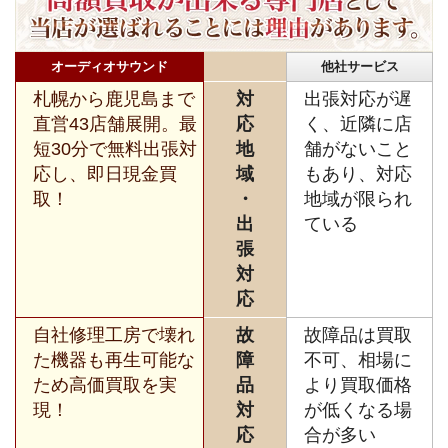
オーディオサウンド
他社サービス
札幌から鹿児島まで
対
出張対応が遅
直営43店舗展開。最
応
く、近隣に店
短30分で無料出張対
地
舗がないこと
応し、即日現金買
域
もあり、対応
取！
・
地域が限られ
出
ている
張
対
応
自社修理工房で壊れ
故
故障品は買取
た機器も再生可能な
障
不可、相場に
ため高価買取を実
品
より買取価格
現！
対
が低くなる場
応
合が多い