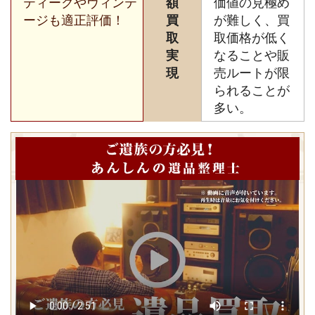
ティークやヴィンテ
額
価値の見極め
ージも適正評価！
買
が難しく、買
取
取価格が低く
実
なることや販
現
売ルートが限
られることが
多い。