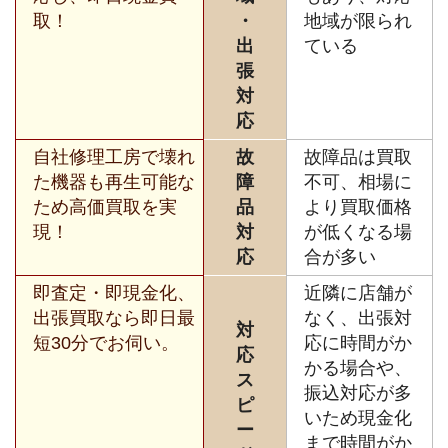
取！
・
地域が限られ
出
ている
張
対
応
自社修理工房で壊れ
故
故障品は買取
た機器も再生可能な
障
不可、相場に
ため高価買取を実
品
より買取価格
現！
対
が低くなる場
応
合が多い
即査定・即現金化、
近隣に店舗が
出張買取なら即日最
なく、出張対
対
短30分でお伺い。
応に時間がか
応
かる場合や、
ス
振込対応が多
ピ
いため現金化
ー
まで時間がか