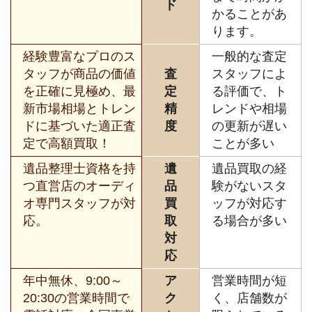
ド
かることがあ
ります。
経験豊富なプロのス
一般的な査定
タッフが商品の価値
査
スタッフによ
を正確に見極め、最
定
る評価で、ト
新市場相場とトレン
精
レンドや相場
ドに基づいた適正査
度
の更新が遅い
定で高額買取！
ことが多い
遺品整理士資格を持
遺
遺品買取の経
つ直営店のオーディ
品
験がないスタ
オ専門スタッフが対
買
ッフが対応す
応。
取
る場合が多い
対
応
年中無休、9:00～
ア
営業時間が短
20:30の営業時間で
ク
く、店舗数が