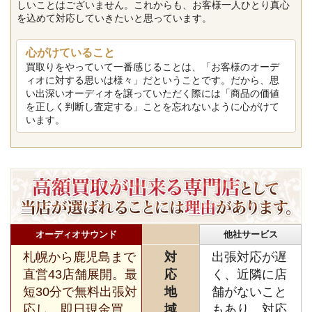
しいことはございません。これからも、お客様一人ひとり真心
を込めて対応していきたいと思っています。
心がけていること
買取りをやっていて一番感じることは、「お客様のオーデ
ィオに対する思いは様々」だということです。だから、思
い出深いオーディオを譲っていただく際には「商品の価値
を正しく判断し査定する」ことを忘れないように心がけて
います。
オーディオサウンド
他社サービス
札幌から鹿児島まで
対
出張対応が遅
直営43店舗展開。最
応
く、近隣に店
短30分で無料出張対
地
舗がないこと
応し、即日現金買
域
もあり、対応