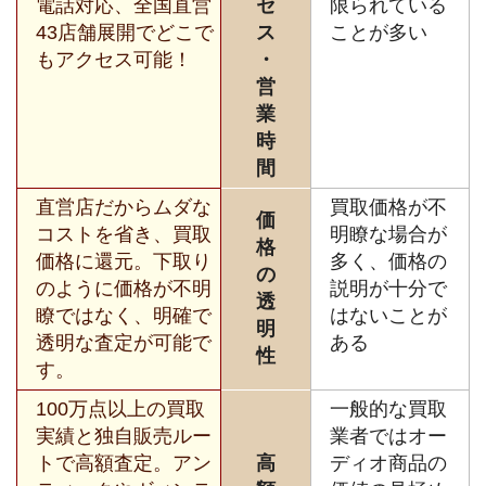
電話対応、全国直営
セ
限られている
43店舗展開でどこで
ス
ことが多い
もアクセス可能！
・
営
業
時
間
直営店だからムダな
買取価格が不
価
コストを省き、買取
明瞭な場合が
格
価格に還元。下取り
多く、価格の
の
のように価格が不明
説明が十分で
透
瞭ではなく、明確で
はないことが
明
透明な査定が可能で
ある
性
す。
100万点以上の買取
一般的な買取
実績と独自販売ルー
業者ではオー
トで高額査定。アン
高
ディオ商品の