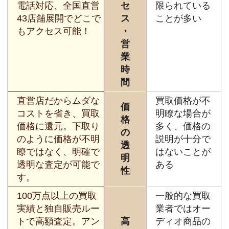
電話対応、全国直営
セ
限られている
43店舗展開でどこで
ス
ことが多い
もアクセス可能！
・
営
業
時
間
直営店だからムダな
買取価格が不
価
コストを省き、買取
明瞭な場合が
格
価格に還元。下取り
多く、価格の
の
のように価格が不明
説明が十分で
透
瞭ではなく、明確で
はないことが
明
透明な査定が可能で
ある
性
す。
100万点以上の買取
一般的な買取
実績と独自販売ルー
業者ではオー
トで高額査定。アン
高
ディオ商品の