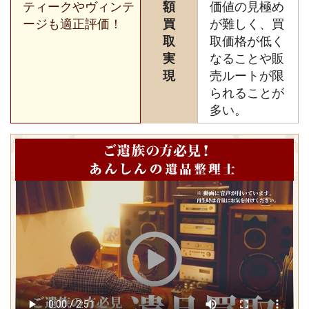
ティークやヴィンテ
額
価値の見極め
ージも適正評価！
買
が難しく、買
取
取価格が低く
実
なることや販
現
売ルートが限
られることが
多い。