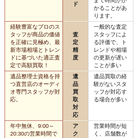
まで時間がか
ド
かることがあ
ります。
経験豊富なプロのス
一般的な査定
タッフが商品の価値
査
スタッフによ
を正確に見極め、最
定
る評価で、ト
新市場相場とトレン
精
レンドや相場
ドに基づいた適正査
度
の更新が遅い
定で高額買取！
ことが多い
遺品整理士資格を持
遺
遺品買取の経
つ直営店のオーディ
品
験がないスタ
オ専門スタッフが対
買
ッフが対応す
応。
取
る場合が多い
対
応
年中無休、9:00～
ア
営業時間が短
20:30の営業時間で
ク
く、店舗数が