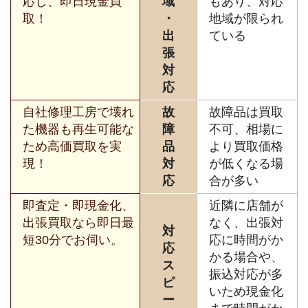
応し、即日現金買
域
もあり、対応
取！
・
地域が限られ
出
ている
張
対
応
自社修理工房で壊れ
故
故障品は買取
た機器も再生可能な
障
不可、相場に
ため高価買取を実
品
より買取価格
現！
対
が低くなる場
応
合が多い
即査定・即現金化、
近隣に店舗が
出張買取なら即日最
なく、出張対
対
短30分でお伺い。
応に時間がか
応
かる場合や、
ス
振込対応が多
ピ
いため現金化
ー