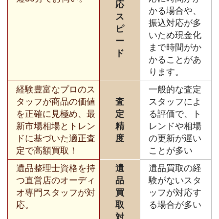
応
かる場合や、
ス
振込対応が多
ピ
いため現金化
ー
まで時間がか
ド
かることがあ
ります。
経験豊富なプロのス
一般的な査定
タッフが商品の価値
査
スタッフによ
を正確に見極め、最
定
る評価で、ト
新市場相場とトレン
精
レンドや相場
ドに基づいた適正査
度
の更新が遅い
定で高額買取！
ことが多い
遺品整理士資格を持
遺
遺品買取の経
つ直営店のオーディ
品
験がないスタ
オ専門スタッフが対
買
ッフが対応す
応。
取
る場合が多い
対