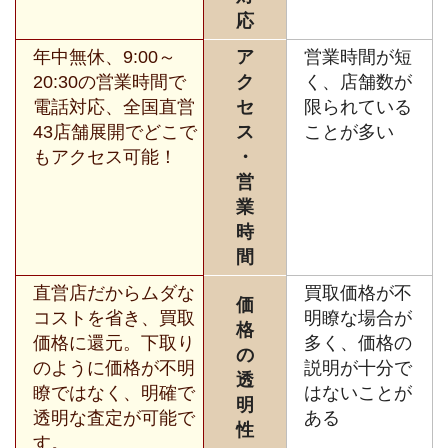
応
年中無休、9:00～
ア
営業時間が短
20:30の営業時間で
ク
く、店舗数が
電話対応、全国直営
セ
限られている
43店舗展開でどこで
ス
ことが多い
もアクセス可能！
・
営
業
時
間
直営店だからムダな
買取価格が不
価
コストを省き、買取
明瞭な場合が
格
価格に還元。下取り
多く、価格の
の
のように価格が不明
説明が十分で
透
瞭ではなく、明確で
はないことが
明
透明な査定が可能で
ある
性
す。