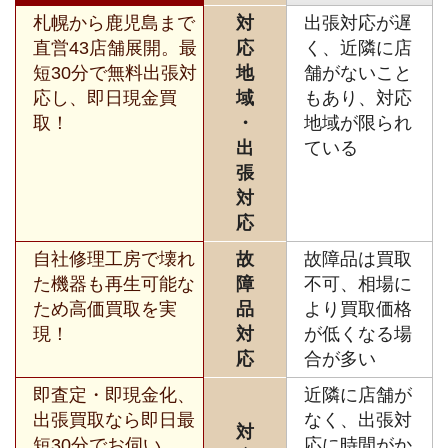
札幌から鹿児島まで
対
出張対応が遅
直営43店舗展開。最
応
く、近隣に店
短30分で無料出張対
地
舗がないこと
応し、即日現金買
域
もあり、対応
取！
・
地域が限られ
出
ている
張
対
応
自社修理工房で壊れ
故
故障品は買取
た機器も再生可能な
障
不可、相場に
ため高価買取を実
品
より買取価格
現！
対
が低くなる場
応
合が多い
即査定・即現金化、
近隣に店舗が
出張買取なら即日最
なく、出張対
対
短30分でお伺い。
応に時間がか