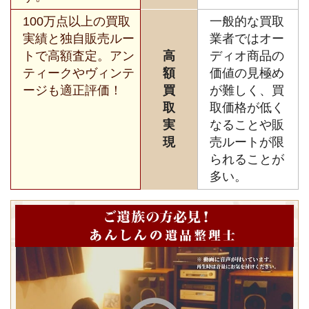
100万点以上の買取
一般的な買取
実績と独自販売ルー
業者ではオー
トで高額査定。アン
高
ディオ商品の
ティークやヴィンテ
額
価値の見極め
ージも適正評価！
買
が難しく、買
取
取価格が低く
実
なることや販
現
売ルートが限
られることが
多い。