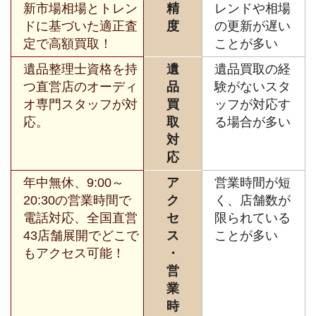
新市場相場とトレン
精
レンドや相場
ドに基づいた適正査
度
の更新が遅い
定で高額買取！
ことが多い
遺品整理士資格を持
遺
遺品買取の経
つ直営店のオーディ
品
験がないスタ
オ専門スタッフが対
買
ッフが対応す
応。
取
る場合が多い
対
応
年中無休、9:00～
ア
営業時間が短
20:30の営業時間で
ク
く、店舗数が
電話対応、全国直営
セ
限られている
43店舗展開でどこで
ス
ことが多い
もアクセス可能！
・
営
業
時