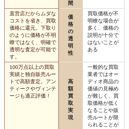
間
直営店だからムダな
買取価格が不
価
コストを省き、買取
明瞭な場合が
格
価格に還元。下取り
多く、価格の
の
のように価格が不明
説明が十分で
透
瞭ではなく、明確で
はないことが
明
透明な査定が可能で
ある
性
す。
100万点以上の買取
一般的な買取
実績と独自販売ルー
業者ではオー
トで高額査定。アン
高
ディオ商品の
ティークやヴィンテ
額
価値の見極め
ージも適正評価！
買
が難しく、買
取
取価格が低く
実
なることや販
現
売ルートが限
られることが