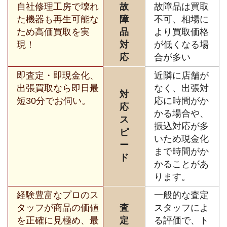
自社修理工房で壊れ
故
故障品は買取
た機器も再生可能な
障
不可、相場に
ため高価買取を実
品
より買取価格
現！
対
が低くなる場
応
合が多い
即査定・即現金化、
近隣に店舗が
出張買取なら即日最
なく、出張対
対
短30分でお伺い。
応に時間がか
応
かる場合や、
ス
振込対応が多
ピ
いため現金化
ー
まで時間がか
ド
かることがあ
ります。
経験豊富なプロのス
一般的な査定
タッフが商品の価値
査
スタッフによ
を正確に見極め、最
定
る評価で、ト