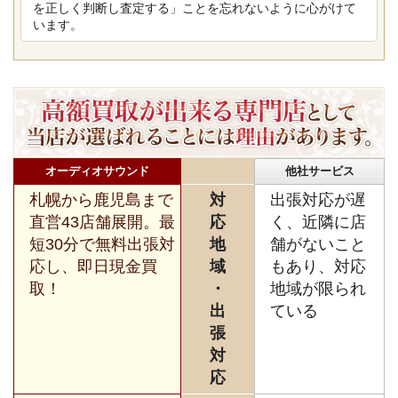
を正しく判断し査定する」ことを忘れないように心がけて
います。
オーディオサウンド
他社サービス
札幌から鹿児島まで
対
出張対応が遅
直営43店舗展開。最
応
く、近隣に店
短30分で無料出張対
地
舗がないこと
応し、即日現金買
域
もあり、対応
取！
・
地域が限られ
出
ている
張
対
応