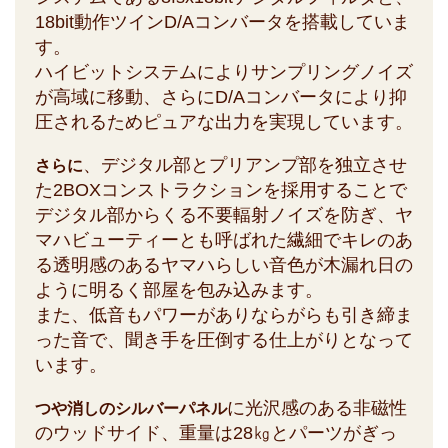
18bit動作ツインD/Aコンバータを搭載していま
す。
ハイビットシステムによりサンプリングノイズ
が高域に移動、さらにD/Aコンバータにより抑
圧されるためピュアな出力を実現しています。
、デジタル部とプリアンプ部を独立させ
さらに
た2BOXコンストラクションを採用することで
デジタル部からくる不要輻射ノイズを防ぎ、ヤ
マハビューティーとも呼ばれた繊細でキレのあ
る透明感のあるヤマハらしい音色が木漏れ日の
ように明るく部屋を包み込みます。
また、低音もパワーがありならがらも引き締ま
った音で、聞き手を圧倒する仕上がりとなって
います。
に光沢感のある非磁性
つや消しのシルバーパネル
のウッドサイド、重量は28㎏とパーツがぎっ