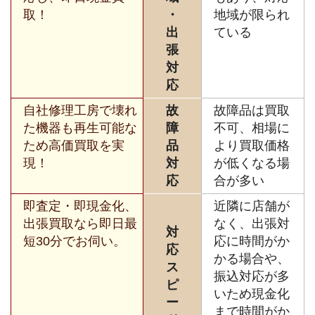
取！
・
地域が限られ
出
ている
張
対
応
自社修理工房で壊れ
故
故障品は買取
た機器も再生可能な
障
不可、相場に
ため高価買取を実
品
より買取価格
現！
対
が低くなる場
応
合が多い
即査定・即現金化、
近隣に店舗が
出張買取なら即日最
なく、出張対
対
短30分でお伺い。
応に時間がか
応
かる場合や、
ス
振込対応が多
ピ
いため現金化
ー
まで時間がか