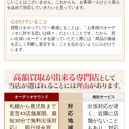
しいことはございません。これからも、お客様一人ひとり真心
を込めて対応していきたいと思っています。
心がけていること
買取りをやっていて一番感じることは、「お客様のオーデ
ィオに対する思いは様々」だということです。だから、思
い出深いオーディオを譲っていただく際には「商品の価値
を正しく判断し査定する」ことを忘れないように心がけて
います。
オーディオサウンド
他社サービス
札幌から鹿児島まで
対
出張対応が遅
直営43店舗展開。最
応
く、近隣に店
短30分で無料出張対
地
舗がないこと
応し、即日現金買
域
もあり、対応