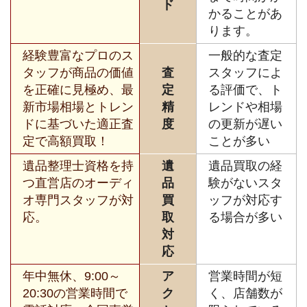
ド
かることがあ
ります。
経験豊富なプロのス
一般的な査定
タッフが商品の価値
査
スタッフによ
を正確に見極め、最
定
る評価で、ト
新市場相場とトレン
精
レンドや相場
ドに基づいた適正査
度
の更新が遅い
定で高額買取！
ことが多い
遺品整理士資格を持
遺
遺品買取の経
つ直営店のオーディ
品
験がないスタ
オ専門スタッフが対
買
ッフが対応す
応。
取
る場合が多い
対
応
年中無休、9:00～
ア
営業時間が短
20:30の営業時間で
ク
く、店舗数が