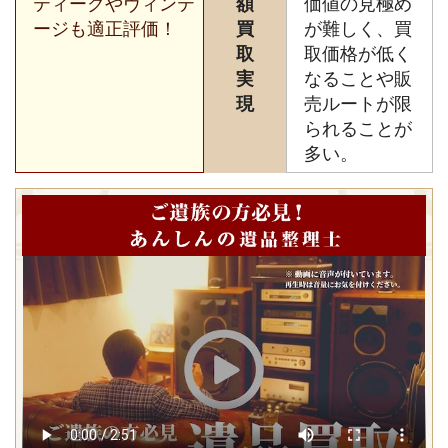
ティークやヴィンテ
額
価値の見極め
ージも適正評価！
買
が難しく、買
取
取価格が低く
実
なることや販
現
売ルートが限
られることが
多い。