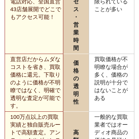
電話対応、全国直営
セ
限られている
43店舗展開でどこで
ス
ことが多い
もアクセス可能！
・
営
業
時
間
直営店だからムダな
買取価格が不
価
コストを省き、買取
明瞭な場合が
格
価格に還元。下取り
多く、価格の
の
のように価格が不明
説明が十分で
透
瞭ではなく、明確で
はないことが
明
透明な査定が可能で
ある
性
す。
100万点以上の買取
一般的な買取
実績と独自販売ルー
業者ではオー
トで高額査定。アン
高
ディオ商品の