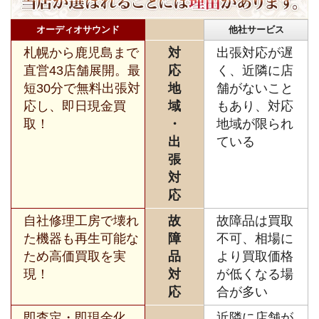
オーディオサウンド
他社サービス
札幌から鹿児島まで
対
出張対応が遅
直営43店舗展開。最
応
く、近隣に店
短30分で無料出張対
地
舗がないこと
応し、即日現金買
域
もあり、対応
取！
・
地域が限られ
出
ている
張
対
応
自社修理工房で壊れ
故
故障品は買取
た機器も再生可能な
障
不可、相場に
ため高価買取を実
品
より買取価格
現！
対
が低くなる場
応
合が多い
即査定・即現金化、
近隣に店舗が