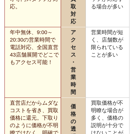
応。
取
る場合が多い
対
応
年中無休、9:00～
ア
営業時間が短
20:30の営業時間で
ク
く、店舗数が
電話対応、全国直営
セ
限られている
43店舗展開でどこで
ス
ことが多い
もアクセス可能！
・
営
業
時
間
直営店だからムダな
買取価格が不
価
コストを省き、買取
明瞭な場合が
格
価格に還元。下取り
多く、価格の
の
のように価格が不明
説明が十分で
透
瞭ではなく、明確で
はないことが