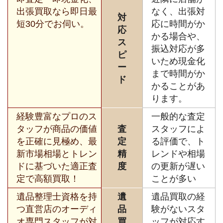
出張買取なら即日最
なく、出張対
対
短30分でお伺い。
応に時間がか
応
かる場合や、
ス
振込対応が多
ピ
いため現金化
ー
まで時間がか
ド
かることがあ
ります。
経験豊富なプロのス
一般的な査定
タッフが商品の価値
査
スタッフによ
を正確に見極め、最
定
る評価で、ト
新市場相場とトレン
精
レンドや相場
ドに基づいた適正査
度
の更新が遅い
定で高額買取！
ことが多い
遺品整理士資格を持
遺
遺品買取の経
つ直営店のオーディ
品
験がないスタ
オ専門スタッフが対
買
ッフが対応す