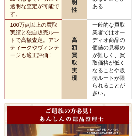
明
透明な査定が可能で
ある
性
す。
100万点以上の買取
一般的な買取
実績と独自販売ルー
業者ではオー
トで高額査定。アン
高
ディオ商品の
ティークやヴィンテ
額
価値の見極め
ージも適正評価！
買
が難しく、買
取
取価格が低く
実
なることや販
現
売ルートが限
られることが
多い。