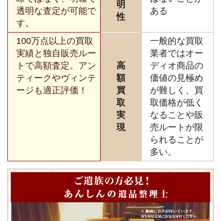
明
透明な査定が可能で
ある
性
す。
100万点以上の買取
一般的な買取
実績と独自販売ルー
業者ではオー
トで高額査定。アン
高
ディオ商品の
ティークやヴィンテ
額
価値の見極め
ージも適正評価！
買
が難しく、買
取
取価格が低く
実
なることや販
現
売ルートが限
られることが
多い。