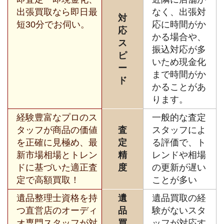
出張買取なら即日最
なく、出張対
対
短30分でお伺い。
応に時間がか
応
かる場合や、
ス
振込対応が多
ピ
いため現金化
ー
まで時間がか
ド
かることがあ
ります。
経験豊富なプロのス
一般的な査定
タッフが商品の価値
査
スタッフによ
を正確に見極め、最
定
る評価で、ト
新市場相場とトレン
精
レンドや相場
ドに基づいた適正査
度
の更新が遅い
定で高額買取！
ことが多い
遺品整理士資格を持
遺
遺品買取の経
つ直営店のオーディ
品
験がないスタ
オ専門スタッフが対
買
ッフが対応す