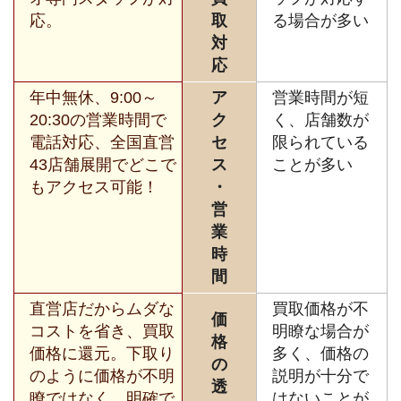
応。
取
る場合が多い
対
応
年中無休、9:00～
ア
営業時間が短
20:30の営業時間で
ク
く、店舗数が
電話対応、全国直営
セ
限られている
43店舗展開でどこで
ス
ことが多い
もアクセス可能！
・
営
業
時
間
直営店だからムダな
買取価格が不
価
コストを省き、買取
明瞭な場合が
格
価格に還元。下取り
多く、価格の
の
のように価格が不明
説明が十分で
透
瞭ではなく、明確で
はないことが