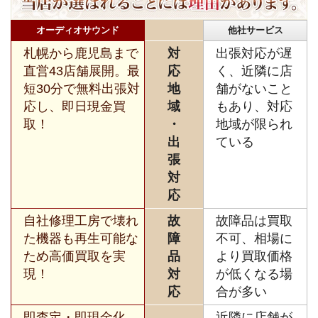
オーディオサウンド
他社サービス
札幌から鹿児島まで
対
出張対応が遅
直営43店舗展開。最
応
く、近隣に店
短30分で無料出張対
地
舗がないこと
応し、即日現金買
域
もあり、対応
取！
・
地域が限られ
出
ている
張
対
応
自社修理工房で壊れ
故
故障品は買取
た機器も再生可能な
障
不可、相場に
ため高価買取を実
品
より買取価格
現！
対
が低くなる場
応
合が多い
即査定・即現金化、
近隣に店舗が