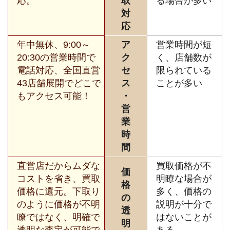
応。
取
る場合が多い
対
応
年中無休、9:00～
ア
営業時間が短
20:30の営業時間で
ク
く、店舗数が
電話対応、全国直営
セ
限られている
43店舗展開でどこで
ス
ことが多い
もアクセス可能！
・
営
業
時
間
直営店だからムダな
買取価格が不
価
コストを省き、買取
明瞭な場合が
格
価格に還元。下取り
多く、価格の
の
のように価格が不明
説明が十分で
透
瞭ではなく、明確で
はないことが
明
透明な査定が可能で
ある