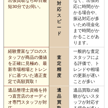
出張買取なら即日最
なく、出張対
対
短30分でお伺い。
応に時間がか
応
かる場合や、
ス
振込対応が多
ピ
いため現金化
ー
まで時間がか
ド
かることがあ
ります。
経験豊富なプロのス
一般的な査定
タッフが商品の価値
査
スタッフによ
を正確に見極め、最
定
る評価で、ト
新市場相場とトレン
精
レンドや相場
ドに基づいた適正査
度
の更新が遅い
定で高額買取！
ことが多い
遺品整理士資格を持
遺
遺品買取の経
つ直営店のオーディ
品
験がないスタ
オ専門スタッフが対
買
ッフが対応す