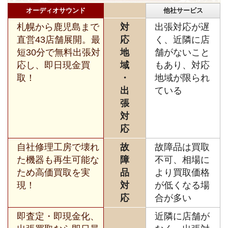
オーディオサウンド
他社サービス
札幌から鹿児島まで
対
出張対応が遅
直営43店舗展開。最
応
く、近隣に店
短30分で無料出張対
地
舗がないこと
応し、即日現金買
域
もあり、対応
取！
・
地域が限られ
出
ている
張
対
応
自社修理工房で壊れ
故
故障品は買取
た機器も再生可能な
障
不可、相場に
ため高価買取を実
品
より買取価格
現！
対
が低くなる場
応
合が多い
即査定・即現金化、
近隣に店舗が