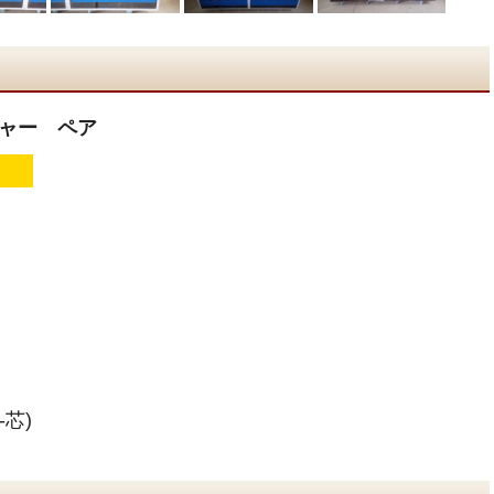
ャー ペア
-芯)