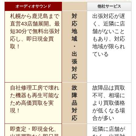
オーディオサウンド
他社サービス
札幌から鹿児島まで
対
出張対応が遅
直営43店舗展開。最
応
く、近隣に店
短30分で無料出張対
地
舗がないこと
応し、即日現金買
域
もあり、対応
取！
・
地域が限られ
出
ている
張
対
応
自社修理工房で壊れ
故
故障品は買取
た機器も再生可能な
障
不可、相場に
ため高価買取を実
品
より買取価格
現！
対
が低くなる場
応
合が多い
即査定・即現金化、
近隣に店舗が