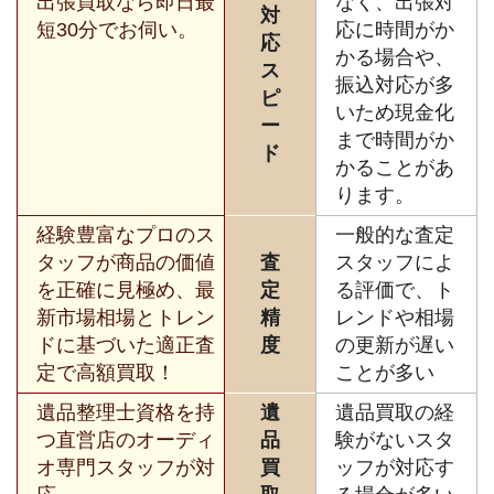
出張買取なら即日最
なく、出張対
対
短30分でお伺い。
応に時間がか
応
かる場合や、
ス
振込対応が多
ピ
いため現金化
ー
まで時間がか
ド
かることがあ
ります。
経験豊富なプロのス
一般的な査定
タッフが商品の価値
査
スタッフによ
を正確に見極め、最
定
る評価で、ト
新市場相場とトレン
精
レンドや相場
ドに基づいた適正査
度
の更新が遅い
定で高額買取！
ことが多い
遺品整理士資格を持
遺
遺品買取の経
つ直営店のオーディ
品
験がないスタ
オ専門スタッフが対
買
ッフが対応す