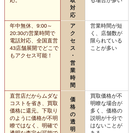
応。
取
る場合が多い
対
応
年中無休、9:00～
ア
営業時間が短
20:30の営業時間で
ク
く、店舗数が
電話対応、全国直営
セ
限られている
43店舗展開でどこで
ス
ことが多い
もアクセス可能！
・
営
業
時
間
直営店だからムダな
買取価格が不
価
コストを省き、買取
明瞭な場合が
格
価格に還元。下取り
多く、価格の
の
のように価格が不明
説明が十分で
透
瞭ではなく、明確で
はないことが
明
透明な査定が可能で
ある