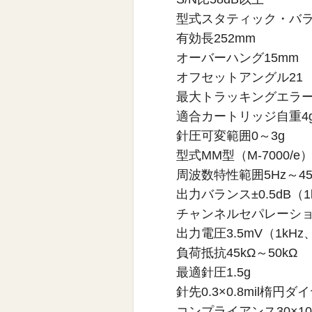
型式スタティック・バラン
有効長252mm
オーバーハング15mm
オフセットアングル21
最大トラッキングエラー
適合カートリッジ自重4g
針圧可変範囲0～3g
型式MM型（M-7000/e
周波数特性範囲5Hz～45
出力バランス±0.5dB（1
チャンネルセパレーション
出力電圧3.5mV（1kHz、3
負荷抵抗45kΩ～50kΩ
最適針圧1.5g
針先0.3×0.8mil楕円ダ
コンプライアンス30×10-6