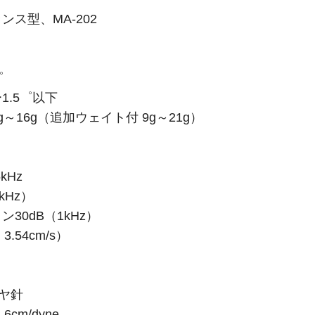
ス型、MA-202
゜
1.5゜以下
～16g（追加ウェイト付 9g～21g）
）
kHz
kHz）
30dB（1kHz）
.54cm/s）
イヤ針
cm/dyne