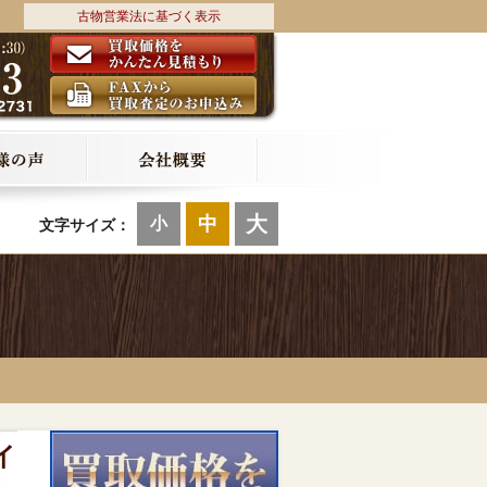
古物営業法に基づく表示
大
中
小
文字サイズ：
イ