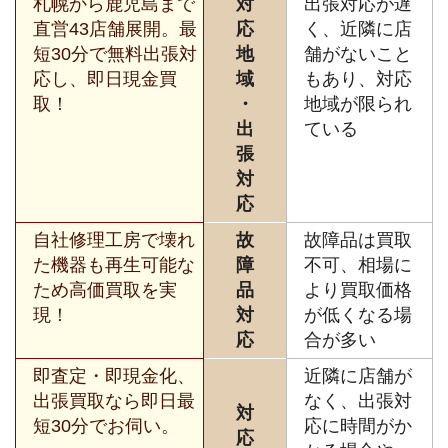
札幌から鹿児島まで
対
出張対応が遅
直営43店舗展開。最
応
く、近隣に店
短30分で無料出張対
地
舗がないこと
応し、即日現金買
域
もあり、対応
取！
・
地域が限られ
出
ている
張
対
応
自社修理工房で壊れ
故
故障品は買取
た機器も再生可能な
障
不可、相場に
ため高価買取を実
品
より買取価格
現！
対
が低くなる場
応
合が多い
即査定・即現金化、
近隣に店舗が
出張買取なら即日最
なく、出張対
対
短30分でお伺い。
応に時間がか
応