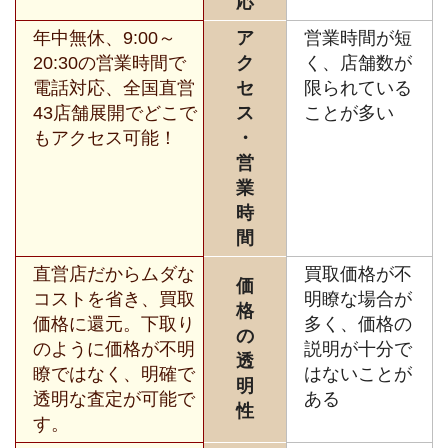
応
年中無休、9:00～
ア
営業時間が短
20:30の営業時間で
ク
く、店舗数が
電話対応、全国直営
セ
限られている
43店舗展開でどこで
ス
ことが多い
もアクセス可能！
・
営
業
時
間
直営店だからムダな
買取価格が不
価
コストを省き、買取
明瞭な場合が
格
価格に還元。下取り
多く、価格の
の
のように価格が不明
説明が十分で
透
瞭ではなく、明確で
はないことが
明
透明な査定が可能で
ある
性
す。