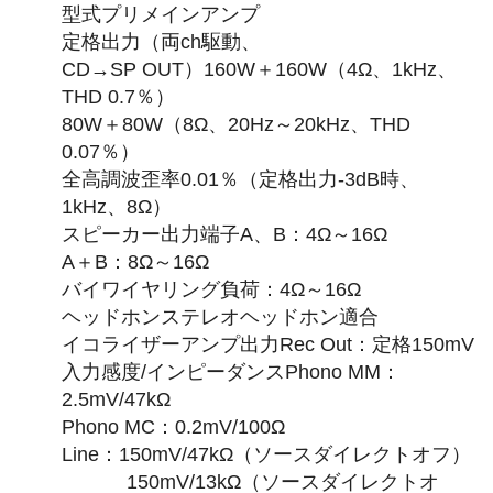
型式プリメインアンプ
定格出力（両ch駆動、
CD→SP OUT）160W＋160W（4Ω、1kHz、
THD 0.7％）
80W＋80W（8Ω、20Hz～20kHz、THD
0.07％）
全高調波歪率0.01％（定格出力-3dB時、
1kHz、8Ω）
スピーカー出力端子A、B：4Ω～16Ω
A＋B：8Ω～16Ω
バイワイヤリング負荷：4Ω～16Ω
ヘッドホンステレオヘッドホン適合
イコライザーアンプ出力Rec Out：定格150mV
入力感度/インピーダンスPhono MM：
2.5mV/47kΩ
Phono MC：0.2mV/100Ω
Line：150mV/47kΩ（ソースダイレクトオフ）
150mV/13kΩ（ソースダイレクトオ