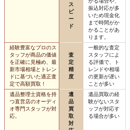
かる場合や、
ス
振込対応が多
ピ
いため現金化
ー
まで時間がか
ド
かることがあ
ります。
経験豊富なプロのス
一般的な査定
タッフが商品の価値
査
スタッフによ
を正確に見極め、最
定
る評価で、ト
新市場相場とトレン
精
レンドや相場
ドに基づいた適正査
度
の更新が遅い
定で高額買取！
ことが多い
遺品整理士資格を持
遺
遺品買取の経
つ直営店のオーディ
品
験がないスタ
オ専門スタッフが対
買
ッフが対応す
応。
取
る場合が多い
対