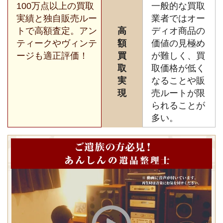
100万点以上の買取
一般的な買取
実績と独自販売ルー
業者ではオー
トで高額査定。アン
高
ディオ商品の
ティークやヴィンテ
額
価値の見極め
ージも適正評価！
買
が難しく、買
取
取価格が低く
実
なることや販
現
売ルートが限
られることが
多い。