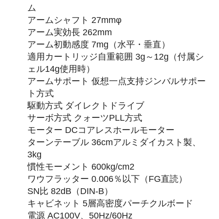
ム
アームシャフト 27mmφ
アーム実効長 262mm
アーム初動感度 7mg（水平・垂直）
適用カートリッジ自重範囲 3g～12g（付属シ
ェル14g使用時）
アームサポート 仮想一点支持ジンバルサポー
ト方式
駆動方式 ダイレクトドライブ
サーボ方式 クォーツPLL方式
モーター DCコアレスホールモーター
ターンテーブル 36cmアルミダイカスト製、
3kg
慣性モーメント 600kg/cm2
ワウフラッター 0.006％以下（FG直読）
SN比 82dB（DIN-B）
キャビネット 5層高密度パーチクルボード
電源 AC100V、50Hz/60Hz