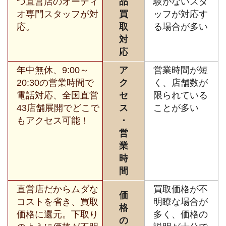
つ直営店のオーディ
品
験がないスタ
オ専門スタッフが対
買
ッフが対応す
応。
取
る場合が多い
対
応
年中無休、9:00～
ア
営業時間が短
20:30の営業時間で
ク
く、店舗数が
電話対応、全国直営
セ
限られている
43店舗展開でどこで
ス
ことが多い
もアクセス可能！
・
営
業
時
間
直営店だからムダな
買取価格が不
価
コストを省き、買取
明瞭な場合が
格
価格に還元。下取り
多く、価格の
の