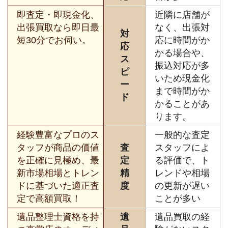
即査定・即現金化、
近隣に店舗が
出張買取なら即日最
なく、出張対
対
短30分でお伺い。
応に時間がか
応
かる場合や、
ス
振込対応が多
ピ
いため現金化
ー
まで時間がか
ド
かることがあ
ります。
経験豊富なプロのス
一般的な査定
タッフが商品の価値
査
スタッフによ
を正確に見極め、最
定
る評価で、ト
新市場相場とトレン
精
レンドや相場
ドに基づいた適正査
度
の更新が遅い
定で高額買取！
ことが多い
遺品整理士資格を持
遺
遺品買取の経