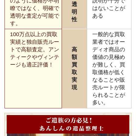
のように価格が不明
説明が十分で
透
瞭ではなく、明確で
はないことが
明
透明な査定が可能で
ある
性
す。
100万点以上の買取
一般的な買取
実績と独自販売ルー
業者ではオー
トで高額査定。アン
高
ディオ商品の
ティークやヴィンテ
額
価値の見極め
ージも適正評価！
買
が難しく、買
取
取価格が低く
実
なることや販
現
売ルートが限
られることが
多い。