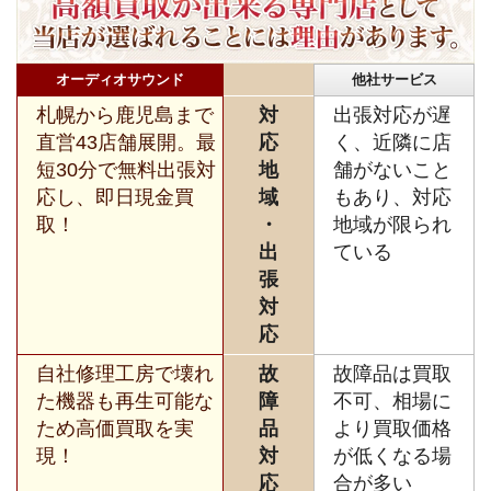
オーディオサウンド
他社サービス
札幌から鹿児島まで
対
出張対応が遅
直営43店舗展開。最
応
く、近隣に店
短30分で無料出張対
地
舗がないこと
応し、即日現金買
域
もあり、対応
取！
・
地域が限られ
出
ている
張
対
応
自社修理工房で壊れ
故
故障品は買取
た機器も再生可能な
障
不可、相場に
ため高価買取を実
品
より買取価格
現！
対
が低くなる場
応
合が多い