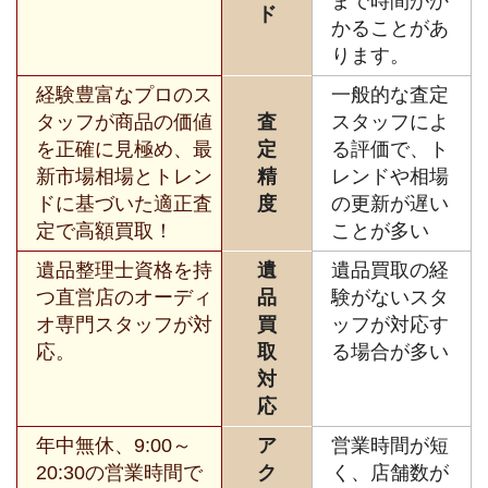
まで時間がか
ド
かることがあ
ります。
経験豊富なプロのス
一般的な査定
タッフが商品の価値
査
スタッフによ
を正確に見極め、最
定
る評価で、ト
新市場相場とトレン
精
レンドや相場
ドに基づいた適正査
度
の更新が遅い
定で高額買取！
ことが多い
遺品整理士資格を持
遺
遺品買取の経
つ直営店のオーディ
品
験がないスタ
オ専門スタッフが対
買
ッフが対応す
応。
取
る場合が多い
対
応
年中無休、9:00～
ア
営業時間が短
20:30の営業時間で
ク
く、店舗数が