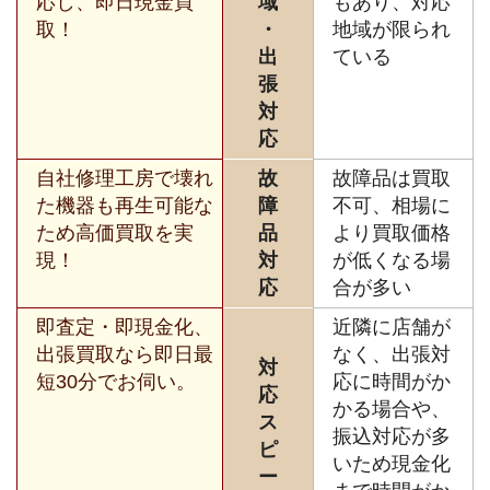
応し、即日現金買
域
もあり、対応
取！
・
地域が限られ
出
ている
張
対
応
自社修理工房で壊れ
故
故障品は買取
た機器も再生可能な
障
不可、相場に
ため高価買取を実
品
より買取価格
現！
対
が低くなる場
応
合が多い
即査定・即現金化、
近隣に店舗が
出張買取なら即日最
なく、出張対
対
短30分でお伺い。
応に時間がか
応
かる場合や、
ス
振込対応が多
ピ
いため現金化
ー