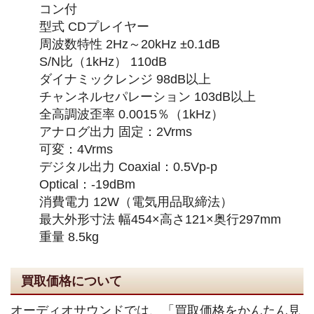
コン付
型式 CDプレイヤー
周波数特性 2Hz～20kHz ±0.1dB
S/N比（1kHz） 110dB
ダイナミックレンジ 98dB以上
チャンネルセパレーション 103dB以上
全高調波歪率 0.0015％（1kHz）
アナログ出力 固定：2Vrms
可変：4Vrms
デジタル出力 Coaxial：0.5Vp-p
Optical：-19dBm
消費電力 12W（電気用品取締法）
最大外形寸法 幅454×高さ121×奥行297mm
重量 8.5kg
買取価格について
オーディオサウンドでは、「買取価格をかんたん見