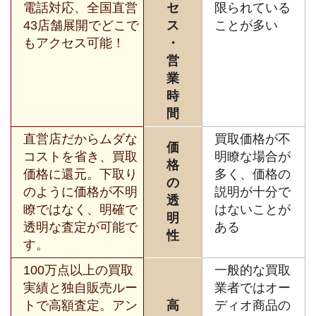
電話対応、全国直営
セ
限られている
43店舗展開でどこで
ス
ことが多い
もアクセス可能！
・
営
業
時
間
直営店だからムダな
買取価格が不
価
コストを省き、買取
明瞭な場合が
格
価格に還元。下取り
多く、価格の
の
のように価格が不明
説明が十分で
透
瞭ではなく、明確で
はないことが
明
透明な査定が可能で
ある
性
す。
100万点以上の買取
一般的な買取
実績と独自販売ルー
業者ではオー
トで高額査定。アン
高
ディオ商品の