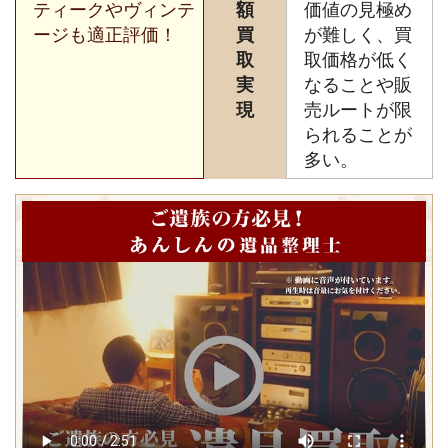
ティークやヴィンテ
額
価値の見極め
ージも適正評価！
買
が難しく、買
取
取価格が低く
実
なることや販
現
売ルートが限
られることが
多い。