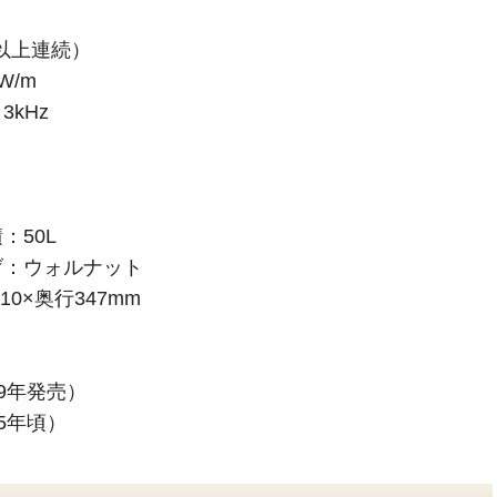
z以上連続）
W/m
kHz
：
：50L
げ：ウォルナット
10×奥行347mm
69年発売）
75年頃）