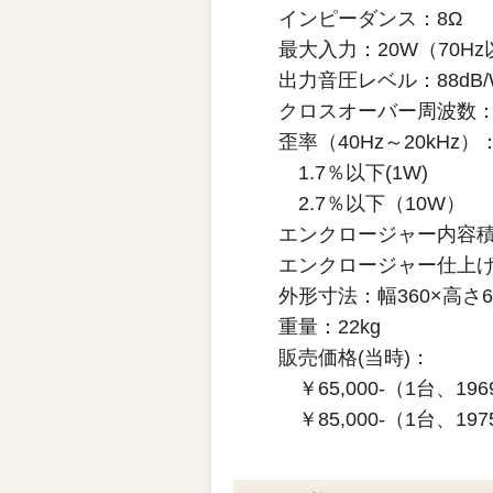
インピーダンス：8Ω
最大入力：20W（70H
出力音圧レベル：88dB/
クロスオーバー周波数：3
歪率（40Hz～20kHz）
1.7％以下(1W)
2.7％以下（10W）
エンクロージャー内容積
エンクロージャー仕上
外形寸法：幅360×高さ6
重量：22kg
販売価格(当時)：
￥65,000-（1台、19
￥85,000-（1台、19